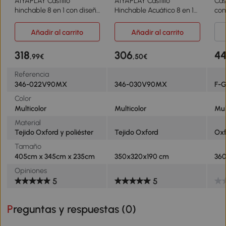
AIYAPLAY Castillo
AIYAPLAY Castillo
Cas
hinchable 8 en 1 con diseño
Hinchable Acuático 8 en 1
con
de tiburón soplador
con Soplador 550W
tob
tobogán piscina trampolín
Tobogán Trampolín
coc
Añadir al carrito
Añadir al carrito
para 3–8 años
Escalada Piscinas Canasta
lan
405x345x235cm Multicolor
Lanzamiento de Aros
360
318
306
4
,99€
,50€
Mul
Referencia
346-022V90MX
346-030V90MX
F-G
Color
Multicolor
Multicolor
Mul
Material
Tejido Oxford y poliéster
Tejido Oxford
Oxf
Tamaño
405cm x 345cm x 235cm
350x320x190 cm
36
Opiniones
5
5
Preguntas y respuestas (
0
)