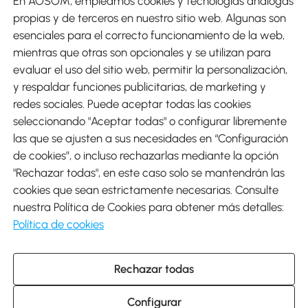
En AOSOM, empleamos cookies y tecnologías análogas
Métodos de Pago
propias y de terceros en nuestro sitio web. Algunas son
esenciales para el correcto funcionamiento de la web,
mientras que otras son opcionales y se utilizan para
evaluar el uso del sitio web, permitir la personalización,
y respaldar funciones publicitarias, de marketing y
Envíos
redes sociales. Puede aceptar todas las cookies
seleccionando "Aceptar todas" o configurar libremente
las que se ajusten a sus necesidades en “Configuración
de cookies”, o incluso rechazarlas mediante la opción
"Rechazar todas", en este caso solo se mantendrán las
Descargar Aosom App
cookies que sean estrictamente necesarias. Consulte
nuestra Política de Cookies para obtener más detalles:
Google Play
Política de cookies
Rechazar todas
931 29 45 12 (L-V de 8:30 a 17:30h)
atencioncliente@aosom.es
Configurar
C/ Roc Gros, nº 15. 08550 Els Hostalets de Balenyà (Barcelona),