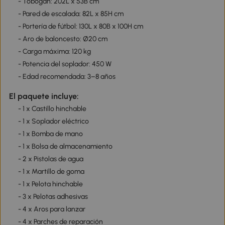
- Tobogán: 202L x 53B cm
- Pared de escalada: 82L x 85H cm
- Portería de fútbol: 130L x 80B x 100H cm
- Aro de baloncesto: Ø20 cm
- Carga máxima: 120 kg
- Potencia del soplador: 450 W
- Edad recomendada: 3–8 años
El paquete incluye:
- 1 x Castillo hinchable
- 1 x Soplador eléctrico
- 1 x Bomba de mano
- 1 x Bolsa de almacenamiento
- 2 x Pistolas de agua
- 1 x Martillo de goma
- 1 x Pelota hinchable
- 3 x Pelotas adhesivas
- 4 x Aros para lanzar
- 4 x Parches de reparación