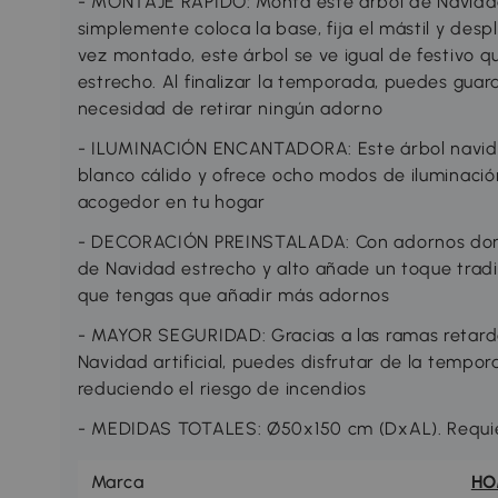
- MONTAJE RÁPIDO: Monta este árbol de Navida
simplemente coloca la base, fija el mástil y desp
vez montado, este árbol se ve igual de festivo q
estrecho. Al finalizar la temporada, puedes guarda
necesidad de retirar ningún adorno
- ILUMINACIÓN ENCANTADORA: Este árbol navide
blanco cálido y ofrece ocho modos de iluminació
acogedor en tu hogar
- DECORACIÓN PREINSTALADA: Con adornos dorado
de Navidad estrecho y alto añade un toque tradic
que tengas que añadir más adornos
- MAYOR SEGURIDAD: Gracias a las ramas retard
Navidad artificial, puedes disfrutar de la tempo
reduciendo el riesgo de incendios
- MEDIDAS TOTALES: Ø50x150 cm (DxAL). Requi
Marca
H