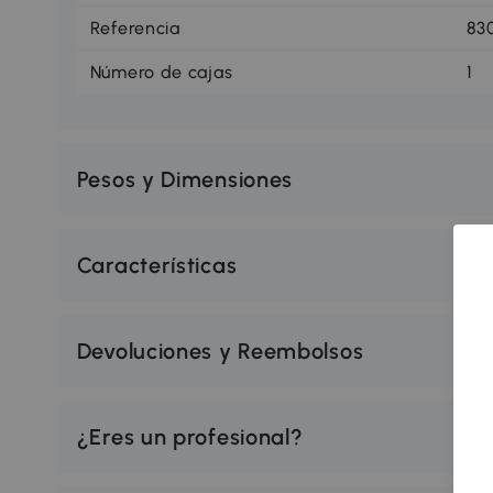
Referencia
83
Número de cajas
1
Pesos y Dimensiones
Características
Devoluciones y Reembolsos
¿Eres un profesional?