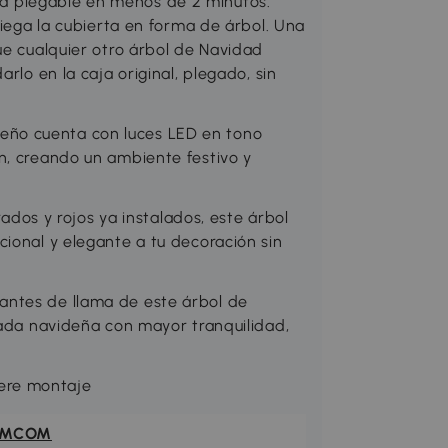
d plegable en menos de 2 minutos.
liega la cubierta en forma de árbol. Una
ue cualquier otro árbol de Navidad
rlo en la caja original, plegado, sin
ño cuenta con luces LED en tono
n, creando un ambiente festivo y
s y rojos ya instalados, este árbol
ional y elegante a tu decoración sin
antes de llama de este árbol de
rada navideña con mayor tranquilidad,
ere montaje
OMCOM