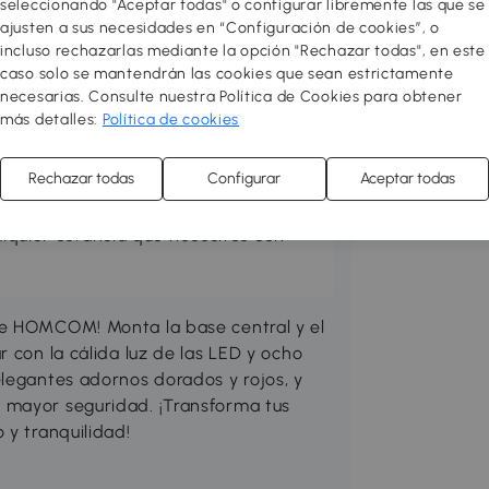
seleccionando "Aceptar todas" o configurar libremente las que se
ajusten a sus necesidades en “Configuración de cookies”, o
incluso rechazarlas mediante la opción "Rechazar todas", en este
caso solo se mantendrán las cookies que sean estrictamente
necesarias. Consulte nuestra Política de Cookies para obtener
 acogedor y funcional! Redecora o
más detalles:
Política de cookies
res con muebles de diseño al mejor
ión entre varios estilos para sentirte
Rechazar todas
Configurar
Aceptar todas
 toque a tu hogar! Puedes hacer tu
o almacenamiento, mejorar el salón,
ualquier estancia que necesites con
de HOMCOM! Monta la base central y el
 con la cálida luz de las LED y ocho
elegantes adornos dorados y rojos, y
 mayor seguridad. ¡Transforma tus
 y tranquilidad!