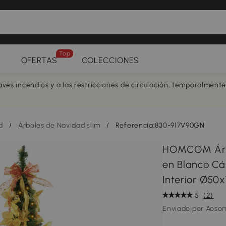
Top
OFERTAS
COLECCIONES
aves incendios y a las restricciones de circulación, temporalment
d
/
Árboles de Navidad slim
/
Referencia:830-917V90GN
HOMCOM Árbo
en Blanco Cá
Interior Ø50
5
(2)
Enviado por Aoso