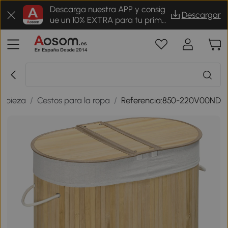
Descarga nuestra APP y consig
Descargar
ue un 10% EXTRA para tu prime
r pedido
impieza
/
Cestos para la ropa
/
Referencia:850-220V00ND