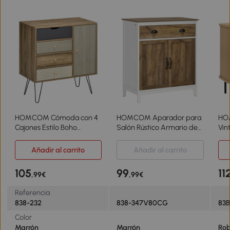
HOMCOM Cómoda con 4
HOMCOM Aparador para
HO
Cajones Estilo Boho
Salón Rústico Armario de
Vin
Cajonera de Madera con
Almacenamiento con
2 P
Patas de Metal para Salón
Cajón y Puertas y Estante
Tam
Añadir al carrito
Añadir al carrito
Dormitorio 79x39x86 cm
Ajustable 78,5x39x89,4 cm
90x
Marrón
Marrón
Ne
105
99
11
,99€
,99€
Referencia
838-232
838-347V80CG
83
Color
Marrón
Marrón
Rob