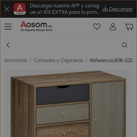
Descarga nuestra APP y consig
Descargar
ue un 10% EXTRA para tu prime
r pedido
e dormitorio
/
Cómodas y Cajoneras
/
Referencia:838-232