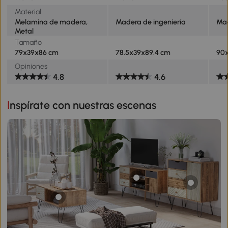
Material
Melamina de madera,
Madera de ingeniería
Mad
Metal
Tamaño
79x39x86 cm
78.5x39x89.4 cm
90
Opiniones
4.8
4.6
Inspírate con nuestras escenas