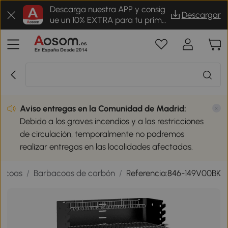
Descarga nuestra APP y consig
Descargar
ue un 10% EXTRA para tu prime
r pedido
Aviso entregas en la Comunidad de Madrid:
Debido a los graves incendios y a las restricciones
de circulación, temporalmente no podremos
realizar entregas en las localidades afectadas.
acoas
/
Barbacoas de carbón
/
Referencia:846-149V00BK