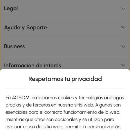
Legal
Ayuda y Soporte
Business
Información de interés
Respetamos tu privacidad
sitio
En AOSOM, empleamos cookies y tecnologías análogas
Métodos de Pago
propias y de terceros en nuestro sitio web. Algunas son
esenciales para el correcto funcionamiento de la web,
mientras que otras son opcionales y se utilizan para
evaluar el uso del sitio web, permitir la personalización,