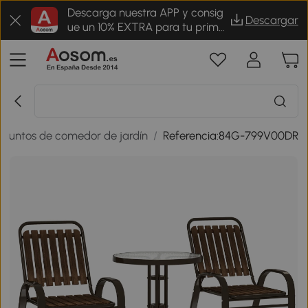
Descarga nuestra APP y consig
Descargar
ue un 10% EXTRA para tu prime
r pedido
njuntos de comedor de jardín
/
Referencia:84G-799V00DR