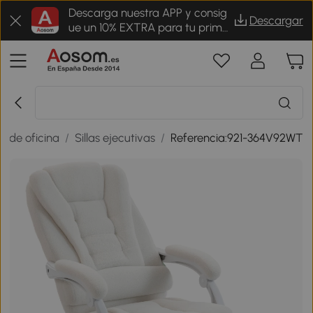
Descarga nuestra APP y consig
Descargar
ue un 10% EXTRA para tu prime
r pedido
as de oficina
/
Sillas ejecutivas
/
Referencia:921-364V92WT