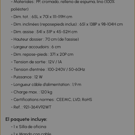
- Materiales : PP, cromado, relleno de espuma, lino (100%
poliéster)
- Dim. tot. : 65L x 70l x 111-119H cm
- Dim. inclinées (reposepieds inclus) : 65l x 138P x 98-104H cm
- Dim. assise : 54l x 51P x 45-52H cm
- Hauteur dossier : 70 cm (de l'assise)
- Largeur accoudoirs : 6 cm
- Dim. repose-pieds : 37l x 20P cm
- Tension de sortie : 12V / 1A
- Tension d'entrée : 100-240V / 50-60Hz
- Puissance : 12 W
- Longueur câble d'alimentation : 1,9 m
- Charge max. : 120 kg
- Certifications normes : CEEMC, LVD, RoHS
- Ref. : 921-364V92WT
El paquete incluye:
- 1 x Silla de oficina
- 1 x Mando con cable