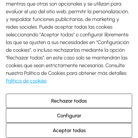
mientras que otras son opcionales y se utilizan para
evaluar el uso del sitio web, permitir la personalización,
y respaldar funciones publicitarias, de marketing y
Envíos
redes sociales. Puede aceptar todas las cookies
seleccionando "Aceptar todas" o configurar libremente
las que se ajusten a sus necesidades en “Configuración
de cookies”, o incluso rechazarlas mediante la opción
"Rechazar todas", en este caso solo se mantendrán las
Descargar Aosom App
cookies que sean estrictamente necesarias. Consulte
nuestra Política de Cookies para obtener más detalles:
Google Play
Política de cookies
Rechazar todas
931 29 45 12 (L-V de 8:30 a 17:30h)
atencioncliente@aosom.es
Configurar
C/ Roc Gros, nº 15. 08550 Els Hostalets de Balenyà (Barcelona),
España
© 2014-2026 SPANISH AOSOM, S.L (NIF: B66295775) Todos los
Aceptar todas
derechos reservados.