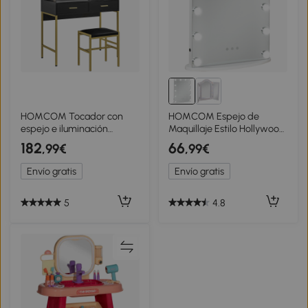
HOMCOM Tocador con
HOMCOM Espejo de
espejo e iluminación
Maquillaje Estilo Hollywood
integrada taburete
Espejo de Tocador Táctil
182
66
,99€
,99€
acolchado 2 cajones
con 12 Luces LED Ajustables
estantes tocador moderno
41,5x13,5x51 cm Blanco
Envío gratis
Envío gratis
Negro
5
4.8