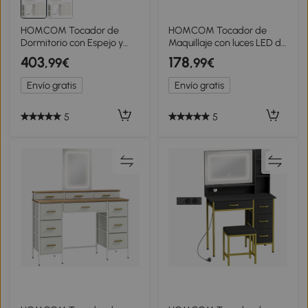
HOMCOM Tocador de
HOMCOM Tocador de
Dormitorio con Espejo y
Maquillaje con luces LED de
Luces LED Regulables, 6
3 Colores Espejo Abatible y
403
178
,99€
,99€
Cajones, 2 Estantes y
Taburete Acolchado 3
Tomas de Corriente, Blanco
Cajones y Estantes Blanco
Envío gratis
Envío gratis
5
5