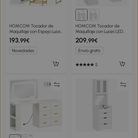
HOMCOM Tocador de
HOMCOM Tocador de
Maquillaje con Espejo Luces
Maquillaje con Luces LED
LED Taburete 5 Cajones 2
de 3 Colores Tocador con
193
209
,99€
,99€
Compartimentos y 2
Espejo 7 Cajones y 3
Estantes de Cristal Blanco
Compartimentos Blanco
Novedades
Envío gratis
5