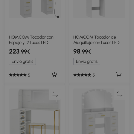
HOMCOM Tocador con
HOMCOM Tocador de
Espejo y 12 Luces LED
Maquillaje con Luces LED
Tocador con 7 Cajones 6
de Color Ajustable y Espejo
223
98
,99€
,99€
Compartimentos Ocultos
Lateral Abatible Cajón
Deslizantes Aglomerado
Compartimentos Abiertos
Envío gratis
Envío gratis
Blanco
Blanco
5
5