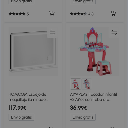
Envío gratis
Envío gratis
Almacenamiento Blanco
5
4.8
HOMCOM Espejo de
AIYAPLAY Tocador Infantil
maquillaje iluminado
+3 Años con Taburete
80x60cm, espejo tocador
Espejo Luz Música y
117
36
,99€
,99€
LED regulable, luz RGB, 3
Secador Tocador de
temperaturas de color,
Maquillaje 57x34x76 cm
Envío gratis
Envío gratis
blanco
Multicolor