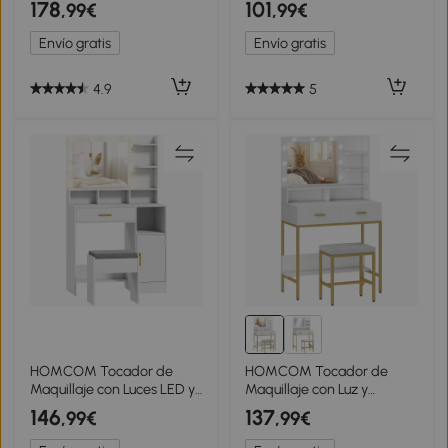
178
101
,99€
,99€
compartimentos abiertos,
Compartimentos y 1
100x40x138 cm, Blanco
Estante 100x44x137 cm
Envío gratis
Envío gratis
Blanco y Natural
4.9
5
HOMCOM Tocador de
HOMCOM Tocador de
Maquillaje con Luces LED y
Maquillaje con Luz y
Taburete Espejo 10
Taburete Mesa de
146
137
,99€
,99€
Bombillas Cajón Estantes
Maquillaje con 2 Cajones y
Compartimentos Blanco
Estantes de