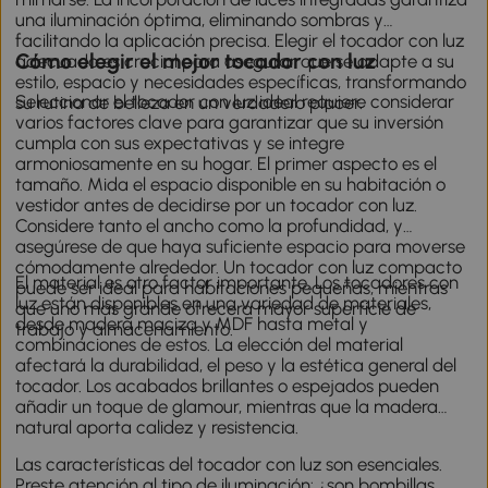
una iluminación óptima, eliminando sombras y
facilitando la aplicación precisa. Elegir el tocador con luz
Cómo elegir el mejor tocador con luz
adecuado es crucial para asegurar que se adapte a su
estilo, espacio y necesidades específicas, transformando
Seleccionar el tocador con luz ideal requiere considerar
su rutina de belleza en un verdadero placer.
varios factores clave para garantizar que su inversión
cumpla con sus expectativas y se integre
armoniosamente en su hogar. El primer aspecto es el
tamaño. Mida el espacio disponible en su habitación o
vestidor antes de decidirse por un tocador con luz.
Considere tanto el ancho como la profundidad, y
asegúrese de que haya suficiente espacio para moverse
cómodamente alrededor. Un tocador con luz compacto
El material es otro factor importante. Los tocadores con
puede ser ideal para habitaciones pequeñas, mientras
luz están disponibles en una variedad de materiales,
que uno más grande ofrecerá mayor superficie de
desde madera maciza y MDF hasta metal y
trabajo y almacenamiento.
combinaciones de estos. La elección del material
afectará la durabilidad, el peso y la estética general del
tocador. Los acabados brillantes o espejados pueden
añadir un toque de glamour, mientras que la madera
natural aporta calidez y resistencia.
Las características del tocador con luz son esenciales.
Preste atención al tipo de iluminación: ¿son bombillas