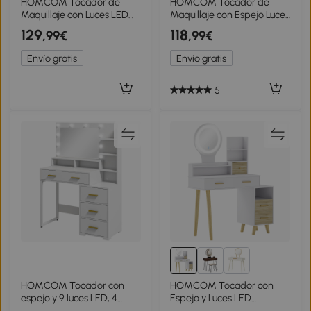
HOMCOM Tocador de
HOMCOM Tocador de
Maquillaje con Luces LED
Maquillaje con Espejo Luces
de 3 Colores Espejo
LED Estación de Carga
129
118
,99€
,99€
Tocador con 10 Cajones de
Taburete Estación de
Tela Patas de Acero Natural
Carga 4 Cajones Negro
Envío gratis
Envío gratis
5
HOMCOM Tocador con
HOMCOM Tocador con
espejo y 9 luces LED, 4
Espejo y Luces LED
cajones y 6
Ajustables con 5 Cajones 4