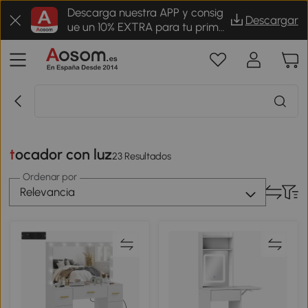
Descarga nuestra APP y consig
Descargar
ue un 10% EXTRA para tu prime
r pedido
tocador con luz
23 Resultados
Ordenar por
Relevancia