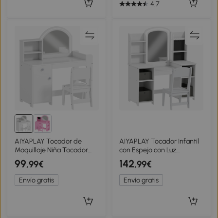
4.7
AIYAPLAY Tocador de
AIYAPLAY Tocador Infantil
Maquillaje Niña Tocador
con Espejo con Luz
Infantil con Taburete y
Taburete Cajones de Tela
99
142
,99€
,99€
Espejo con Luces LED 1
Ganchos para Joyas y
Cajón Armario y 5 Estantes
Estantes para 3 a 8 Años
Envío gratis
Envío gratis
Blanco
Blanco