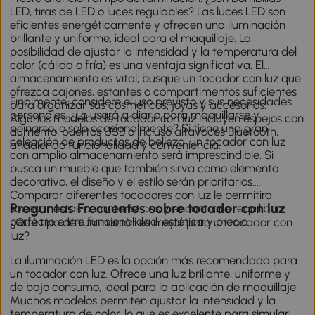
LED, tiras de LED o luces regulables? Las luces LED son
eficientes energéticamente y ofrecen una iluminación
brillante y uniforme, ideal para el maquillaje. La
posibilidad de ajustar la intensidad y la temperatura del
color (cálida o fría) es una ventaja significativa. El
almacenamiento es vital; busque un tocador con luz que
ofrezca cajones, estantes o compartimentos suficientes
Finalmente, considere el uso previsto y sus necesidades
para organizar sus cosméticos, joyas y accesorios.
personales. ¿Lo usará a diario para maquillarse y
Algunos modelos de tocador con luz incluyen espejos con
peinarse, o solo ocasionalmente? Si tiene una gran
aumento, puertos USB o incluso altavoces Bluetooth,
colección de productos de belleza, un tocador con luz
añadiendo funcionalidad y conveniencia.
con amplio almacenamiento será imprescindible. Si
busca un mueble que también sirva como elemento
decorativo, el diseño y el estilo serán prioritarios.
Comparar diferentes tocadores con luz le permitirá
Preguntas Frecuentes sobre tocador con luz
sopesar estas características y encontrar el equilibrio
perfecto entre funcionalidad, estética y precio.
¿Qué tipo de iluminación es mejor para un tocador con
luz?
La iluminación LED es la opción más recomendada para
un tocador con luz. Ofrece una luz brillante, uniforme y
de bajo consumo, ideal para la aplicación de maquillaje.
Muchos modelos permiten ajustar la intensidad y la
temperatura de color, lo que es excelente para simular