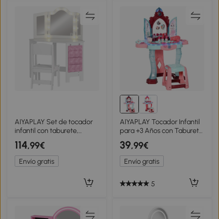
AIYAPLAY Set de tocador
AIYAPLAY Tocador Infantil
infantil con taburete,
para +3 Años con Taburete
tocador para niñas con
Espejo Luz y Música
114
39
,99€
,99€
luces LED bicolor, espejo de
Tocador de Maquillaje
tres paneles, Blanco
57x34x76 cm Multicolor
Envío gratis
Envío gratis
5