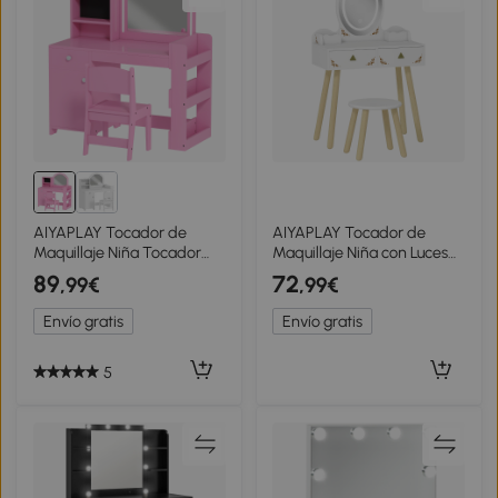
AIYAPLAY Tocador de
AIYAPLAY Tocador de
Maquillaje Niña Tocador
Maquillaje Niña con Luces
Infantil con Taburete y
LED de 3 Colores Taburete
89
72
,99€
,99€
Espejo con Luces LED 1
Espejo 2 Cajones 2 Cajas
Cajón Armario y 5 Estantes
de Almacenaje Blanco
Envío gratis
Envío gratis
Rosa
5