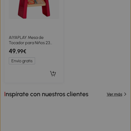
AIYAPLAY Mesa de
Tocador para Niños 23
PCS, Mesa de Maquillaje
49
,99€
con Espejo, Luz LED y
Música, para Niños de 3 a 6
Envío gratis
años, rosa
Inspírate con nuestros clientes
Ver más