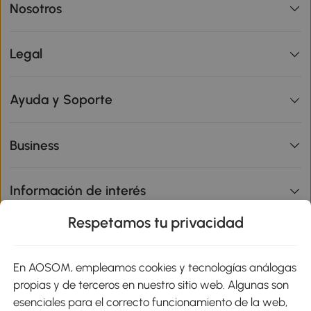
Nosotros
Legal
Ayuda y Soporte
Business
Información de interés
Respetamos tu privacidad
sitio
En AOSOM, empleamos cookies y tecnologías análogas
Métodos de Pago
propias y de terceros en nuestro sitio web. Algunas son
esenciales para el correcto funcionamiento de la web,