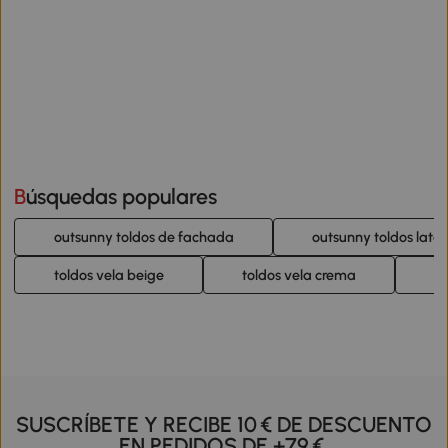
Búsquedas populares
outsunny toldos de fachada
outsunny toldos later
toldos vela beige
toldos vela crema
ca
SUSCRÍBETE Y RECIBE 10 € DE DESCUENTO
EN PEDIDOS DE +79 €.