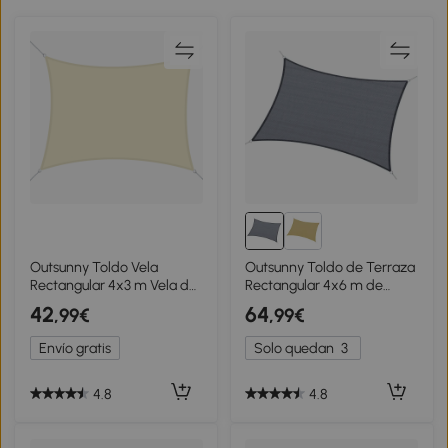
Outsunny Toldo Vela
Outsunny Toldo de Terraza
Rectangular 4x3 m Vela de
Rectangular 4x6 m de
Sombra para Jardín Patio
HDPE con Anillas de Acero
42
64
,99€
,99€
Terraza Poliéster Anti UV
Inoxidable y Cuerdas para
Color Beige
Jardín Patio Gris
Envío gratis
Solo quedan
3
4.8
4.8