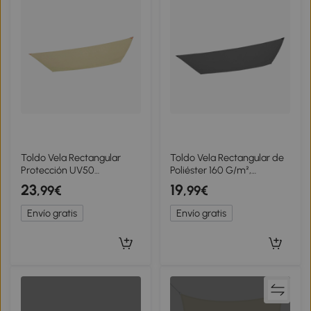
Toldo Vela Rectangular
Toldo Vela Rectangular de
Protección UV50
Poliéster 160 G/m²,
300x200x0 Cm, Crema
200x300x0 Cm, Gris
23
19
,99€
,99€
Antracita
Envío gratis
Envío gratis