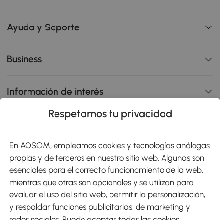
Ayuda y Soporte
Business
Información de interés
Respetamos tu privacidad
sitio
En AOSOM, empleamos cookies y tecnologías análogas
Métodos de Pago
propias y de terceros en nuestro sitio web. Algunas son
esenciales para el correcto funcionamiento de la web,
mientras que otras son opcionales y se utilizan para
evaluar el uso del sitio web, permitir la personalización,
y respaldar funciones publicitarias, de marketing y
Envíos
redes sociales. Puede aceptar todas las cookies