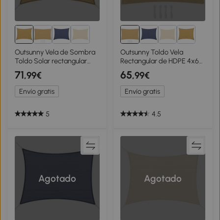
Outsunny Vela de Sombra
Outsunny Toldo Vela
Toldo Solar rectangular
Rectangular de HDPE 4x6
6x4 m HDPE Amarillo
m con Anti-UV Anillas de
71
65
,99€
,99€
Acero Inoxidable y Cuerdas
de Nylon para Jardín Patio
Envío gratis
Envío gratis
Arena
5
4.5
Agotado
Agotado