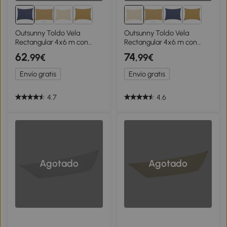
Outsunny Toldo Vela
Outsunny Toldo Vela
Rectangular 4x6 m con
Rectangular 4x6 m con
Anti-UV Anillas de Acero
Anti-UV Anillas de Acero
62
74
,99€
,99€
Inoxidable y Cuerdas de
Inoxidable y Cuerdas de
Nylon para Jardín Patio
Nylon para Jardín Patio
Envío gratis
Envío gratis
Azul
Crema
4.7
4.6
Agotado
Agotado