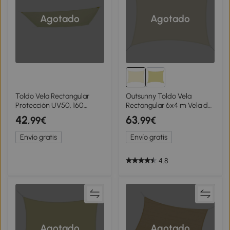
Agotado
Agotado
Toldo Vela Rectangular
Outsunny Toldo Vela
Protección UV50, 160
Rectangular 6x4 m Vela de
Gr/m2, 300x400 Cm,
Sombra para Jardín Patio
42
63
,99€
,99€
Crema
Terraza Poliéster Anti UV
Color Beige
Envío gratis
Envío gratis
4.8
Agotado
Agotado