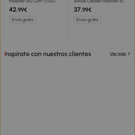
Poliéster 160 G/m² UV50,
Aktive Garden Poliéster 160
300x400x0 Cm, Blanco
G/m² Esquinas Reforzadas,
42
37
,99€
,99€
300x400 Cm, Crema
Envío gratis
Envío gratis
Inspírate con nuestros clientes
Ver más