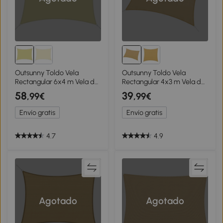
Outsunny Toldo Vela
Outsunny Toldo Vela
Rectangular 6x4 m Vela de
Rectangular 4x3 m Vela de
Sombra para Jardín Patio
Sombra para Jardín Patio
58
39
,99€
,99€
Terraza Poliéster Anti UV
Terraza HDPE Anti UV y
Color Arena
Transpirable Color Arena
Envío gratis
Envío gratis
4.7
4.9
Agotado
Agotado