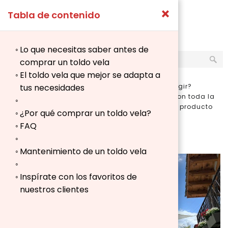
×
Tabla de contenido
Lo que necesitas saber antes de
comprar un toldo vela
El toldo vela que mejor se adapta a
tus necesidades
¿Tienes dudas sobre qué productos elegir?
Aquí puedes ver nuestras guías de compra con toda la
información que necesitas para encontrar el producto
¿Por qué comprar un toldo vela?
adecuado para ti.
FAQ
Mantenimiento de un toldo vela
Inspírate con los favoritos de
nuestros clientes