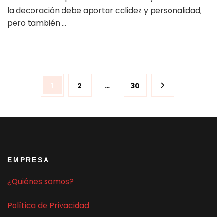
la decoración debe aportar calidez y personalidad,
pero también …
Paginación
Página
Página
Página
1
2
…
30
de
entradas
EMPRESA
¿Quiénes somos?
Política de Privacidad