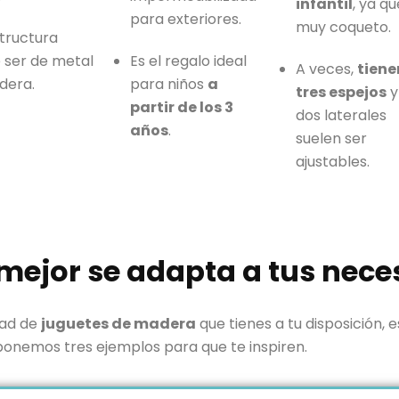
infantil
, ya qu
para exteriores.
muy coqueto.
structura
e ser de metal
Es el regalo ideal
A veces,
tiene
dera.
para niños
a
tres espejos
y
partir de los 3
dos laterales
años
.
suelen ser
ajustables.
mejor se adapta a tus nec
dad de
juguetes de madera
que tienes a tu disposición,
 ponemos tres ejemplos para que te inspiren.