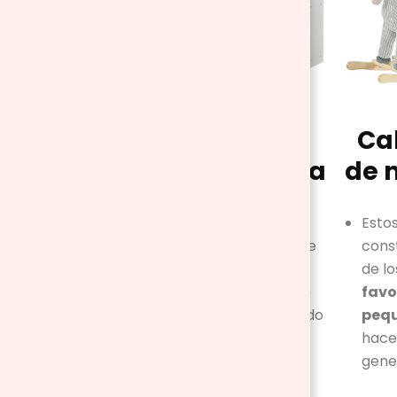
Cocinita
Ca
de madera
de 
Estimula la
Esto
imaginación
de
cons
los pequeños y,
de l
por imitación, se
favo
van familiarizando
peq
con las tareas
hace
domésticas, la
gene
limpieza y el