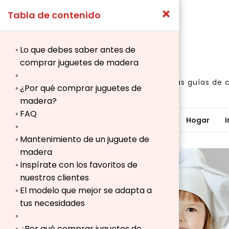
×
Tabla de contenido
Lo que debes saber antes de
comprar juguetes de madera
Aquí puedes ver nuestras guías de 
¿Por qué comprar juguetes de
madera?
FAQ
Inicio
Deportes y Ocio
Ferretería
Hogar
I
Mantenimiento de un juguete de
madera
Inspírate con los favoritos de
nuestros clientes
El modelo que mejor se adapta a
→
tus necesidades
Índice
¿Por qué comprar juguetes de