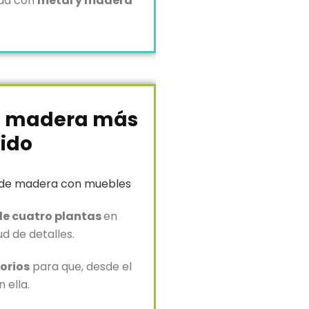
ada con
metal y madera
de madera más
ido
de madera con muebles
de cuatro plantas
en
d de detalles.
orios
para que, desde el
 ella.