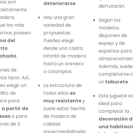
nos son
deteriorarse
.
disfrutarán.
pletamente
adera,
Hay una gran
Según los
ue los más
variedad de
modelos,
rnos poseen
propuestas.
disponen de
na del
Puedes elegir
espejo y de
nto
desde una casita
espacios para
lchada
.
infantil de madera
almacenamien
hasta un arenero
Además, suele
ones de
o columpios.
completarse 
s tipos. Así,
un
taburete
.
es elegir un
La estructura de
lito de
todos ellos
es
Este juguete e
ra para
muy resistente
y
ideal para
s
a partir de
suele estar hecha
completar la
eses
o para
de madera de
decoración d
res de 3
calidad
una habitaci
.
impermeabilizada