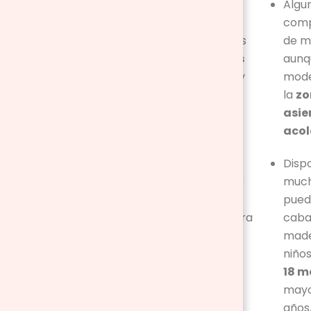
Algu
orden.
com
Muchos modelos
de m
poseen
diseños
aunq
muy realistas
y
mode
sus acabados
la
zo
suelen ser
asie
redondeados.
aco
Cuenta con
Disp
accesorios
, por
mucho
lo que se suele
pued
recomendar para
cabal
niños a partir de
made
los tres años.
niño
18 m
Algunas tienen
mayo
luces
que
años