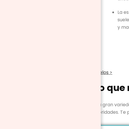
funcionan con
pilas.
La e
suel
y ma
Ver todos los modelos >
El modelo que 
Ahora que sabes la gran varie
establecer tus prioridades. Te