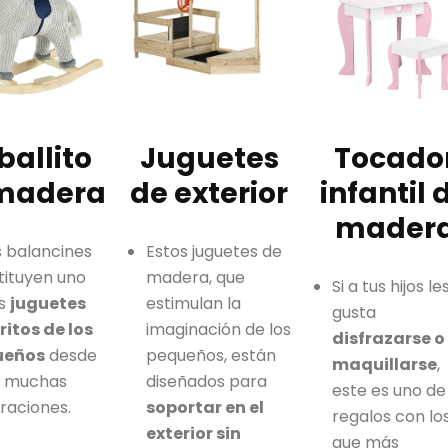
ballito
Juguetes
Tocado
madera
de exterior
infantil 
mader
s balancines
Estos juguetes de
tituyen uno
madera, que
Si a tus hijos le
os
juguetes
estimulan la
gusta
ritos de los
imaginación de los
disfrazarse o
ueños
desde
pequeños, están
maquillarse
,
 muchas
diseñados para
este es uno de
raciones.
soportar en el
regalos con lo
exterior sin
que más