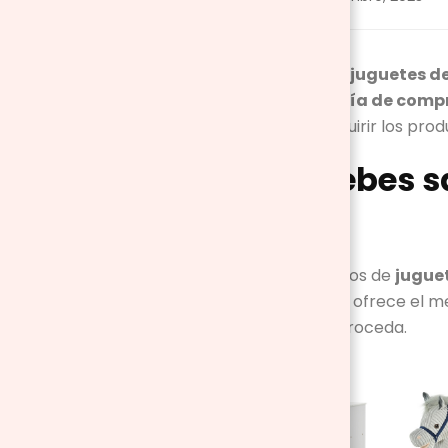
¿Quieres comprar
juguetes d
elaborado esta
guía de comp
forma, podrás adquirir los prod
Lo que debes s
madera
Existen muchos tipos de
jugue
diversidad
que te ofrece el m
descartar lo que proceda.