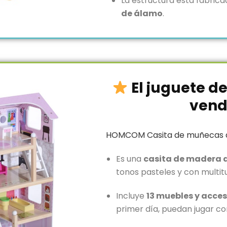
La estructura está fabric
de álamo
.
El juguete 
vend
HOMCOM Casita de muñecas 
Es una
casita de madera 
tonos pasteles y con multitu
Incluye
13 muebles y acces
primer día, puedan jugar con