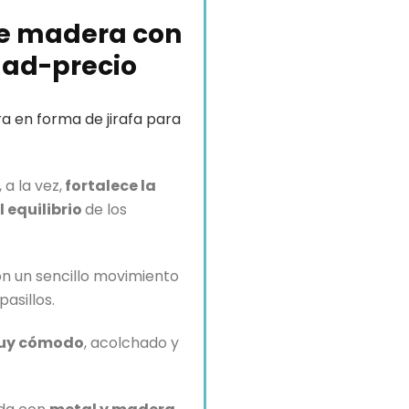
de madera con
dad-precio
en forma de jirafa para
 a la vez,
fortalece la
 equilibrio
de los
on un sencillo movimiento
asillos.
muy cómodo
, acolchado y