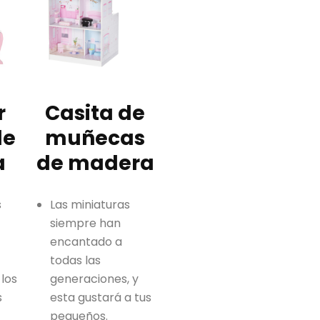
r
Casita de
de
muñecas
a
de madera
s
Las miniaturas
siempre han
encantado a
todas las
 los
generaciones, y
s
esta gustará a tus
pequeños.