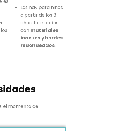
e es
Las hay para niños
a partir de los 3
n
años, fabricadas
 los
con
materiales
inocuos y bordes
redondeados
.
esidades
 es el momento de