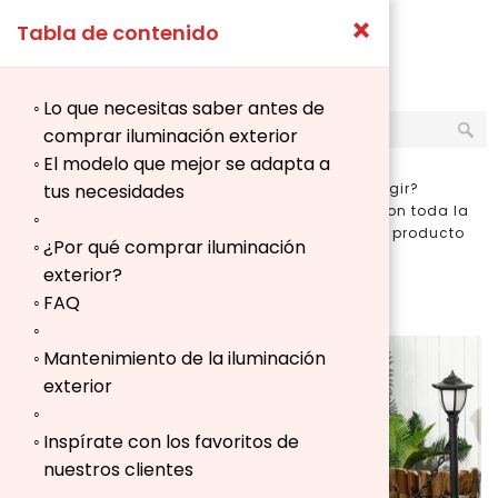
×
Tabla de contenido
Lo que necesitas saber antes de
comprar iluminación exterior
El modelo que mejor se adapta a
tus necesidades
¿Tienes dudas sobre qué productos elegir?
Aquí puedes ver nuestras guías de compra con toda la
información que necesitas para encontrar el producto
¿Por qué comprar iluminación
adecuado para ti.
exterior?
FAQ
Mantenimiento de la iluminación
exterior
Inspírate con los favoritos de
nuestros clientes