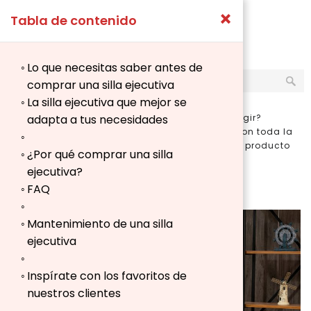
×
Tabla de contenido
Lo que necesitas saber antes de
comprar una silla ejecutiva
La silla ejecutiva que mejor se
adapta a tus necesidades
¿Tienes dudas sobre qué productos elegir?
Aquí puedes ver nuestras guías de compra con toda la
información que necesitas para encontrar el producto
¿Por qué comprar una silla
adecuado para ti.
ejecutiva?
FAQ
Mantenimiento de una silla
ejecutiva
Inspírate con los favoritos de
nuestros clientes