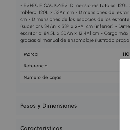
- ESPECIFICACIONES: Dimensiones totales: 120L 
tablero: 120L x 53An cm - Dimensiones del estante
cm - Dimensiones de los espacios de los estantes
(superior), 34An x 53P x 29Al cm (inferior) - Di
escritorio: 84,5L x 30An x 12,4Al cm - Carga má
gracias al manual de ensamblaje ilustrado propo
Marca
H
Referencia
83
Número de cajas
1
Pesos y Dimensiones
Características