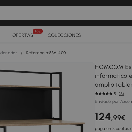
Top
OFERTAS
COLECCIONES
ordenador
/
Referencia:836-400
HOMCOM Escri
informático 
amplio table
5
(3)
Enviado por Aoso
124
,99€
paga en 3 cuotas d