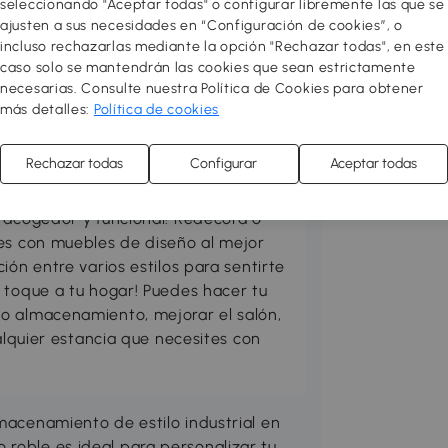
seleccionando "Aceptar todas" o configurar libremente las que se
ajusten a sus necesidades en “Configuración de cookies”, o
incluso rechazarlas mediante la opción "Rechazar todas", en este
caso solo se mantendrán las cookies que sean estrictamente
necesarias. Consulte nuestra Política de Cookies para obtener
más detalles:
Política de cookies
Rechazar todas
Configurar
Aceptar todas
 acogedor y funcional! Redecora o
res con muebles de diseño al mejor
ión entre varios estilos para sentirte
 toque a tu hogar! Puedes hacer tu
o almacenamiento, mejorar el salón,
ualquier estancia que necesites con
lmacenamiento de estilo industrial en
 roble es ideal para personalizar tu