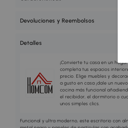
Devoluciones y Reembolsos
Detalles
¡Convierte tu casa en un hogar
completa tus espacios interio
precio. Elige muebles y decorac
a gusto en casa ¡dale un nuevo
cocina más funcional añadiend
el recibidor, el dormitorio o c
unos simples clics.
Funcional y ultra moderno, este escritorio con a
metal negro y paneles de partículas con acabado