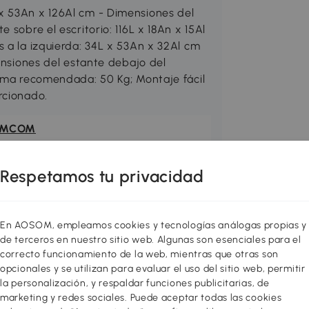
x 53An x 126Al cm - Dimensiones del
 sobre el escritorio: 116L x 18An x 15Al
 a la izquierda: 34L x 53An x 32Al cm
mensiones del estante debajo del
xima recomendada: 50 Kg; Montaje fácil
rcionado.
OMCOM
6-400
Respetamos tu privacidad
En AOSOM, empleamos cookies y tecnologías análogas propias y
de terceros en nuestro sitio web. Algunas son esenciales para el
correcto funcionamiento de la web, mientras que otras son
opcionales y se utilizan para evaluar el uso del sitio web, permitir
la personalización, y respaldar funciones publicitarias, de
marketing y redes sociales. Puede aceptar todas las cookies