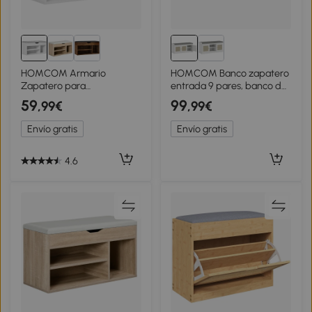
HOMCOM Armario
HOMCOM Banco zapatero
Zapatero para
entrada 9 pares, banco de
Almacenamiento Banco de
almacenamiento, 3 puertas
59
99
,99€
,99€
Zapatero con Asiento
de ratán, cojín y estante
Estantes Cajón y Cojín Dos
ajustable, 105x35x47cm,
Envío gratis
Envío gratis
Niveles para Entrada y
blanco
Recibidores Moderno
Carga Max 120kg
4.6
80x30x43cm Blanco