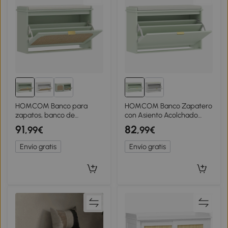
HOMCOM Banco para
HOMCOM Banco Zapatero
zapatos, banco de
con Asiento Acolchado
almacenamiento, asiento
Cajón Abatible Estante
91
82
,99€
,99€
acolchado, cajón abatible,
Ajustable para Entrada
puerta de ratán, 80 x 26 x
Dormitorio 80x26x47,5 cm
Envío gratis
Envío gratis
47,5 cm, verde
Verde Claro