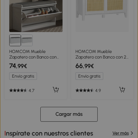
HOMCOM Mueble
HOMCOM Mueble
Zapatero con Banco con
Zapatero con Banco con 2
Estantes Ajustables y Cojín
Puertas de Ratán Estilo
74
66
,99€
,99€
Acolchado para 8 Pares de
Cannage Carga 130 kg para
Zapatos 80x26x48 cm
Pasillo 80x35x45 cm Blanco
Envío gratis
Envío gratis
Blanco
y Natural
4.7
4.9
Cargar más
Inspírate con nuestros clientes
Ver más