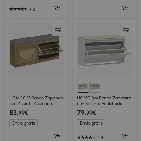
4.8
HOMCOM Banco Zapatero
HOMCOM Banco Zapatero
con Asiento Acolchado
con Asiento Acolchado
Puertas Frentes de Ratán
Cajón Abatible y Estante
83
79
,99€
,99€
Estante Ajustable para 8
Ajustable para Entrada o
Pares de Zapatos Natural
Dormitorio 80x26x47,5 cm
Envío gratis
Envío gratis
Blanco
4.4