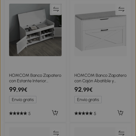
HOMCOM Banco Zapatero
HOMCOM Banco Zapatero
con Estante Interior
con Cajón Abatible y
Regulable en 3 Niveles, en
Compartimento,
99
92
,99€
,99€
MDF y Simil Lino,
Capacidad 8 Pares de
90x36x50 cm, Blanco y
Zapatos, 80x30x55 cm,
Envío gratis
Envío gratis
Gris
Blanco
5
5