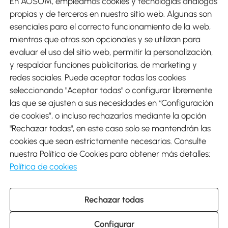
En AOSOM, empleamos cookies y tecnologías análogas
Métodos de Pago
propias y de terceros en nuestro sitio web. Algunas son
esenciales para el correcto funcionamiento de la web,
mientras que otras son opcionales y se utilizan para
evaluar el uso del sitio web, permitir la personalización,
y respaldar funciones publicitarias, de marketing y
Envíos
redes sociales. Puede aceptar todas las cookies
seleccionando "Aceptar todas" o configurar libremente
las que se ajusten a sus necesidades en “Configuración
de cookies”, o incluso rechazarlas mediante la opción
"Rechazar todas", en este caso solo se mantendrán las
Descargar Aosom App
cookies que sean estrictamente necesarias. Consulte
nuestra Política de Cookies para obtener más detalles:
Google Play
Política de cookies
Rechazar todas
931 29 45 12 (L-V de 8:30 a 17:30h)
atencioncliente@aosom.es
Configurar
C/ Roc Gros, nº 15. 08550 Els Hostalets de Balenyà (Barcelona),