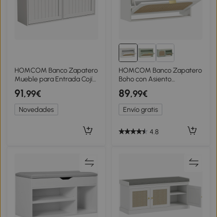
HOMCOM Banco Zapatero
HOMCOM Banco Zapatero
Mueble para Entrada Cojín
Boho con Asiento
Acolchado 2 Cajones
Acolchado Puerta de Ratán
91
89
,99€
,99€
Abatibles 8-10 Pares de
Cajón Abatible Estante
Zapatos
Ajustable 8 Pares
Novedades
Envío gratis
80x26x47,5 cm Blanco
4.8