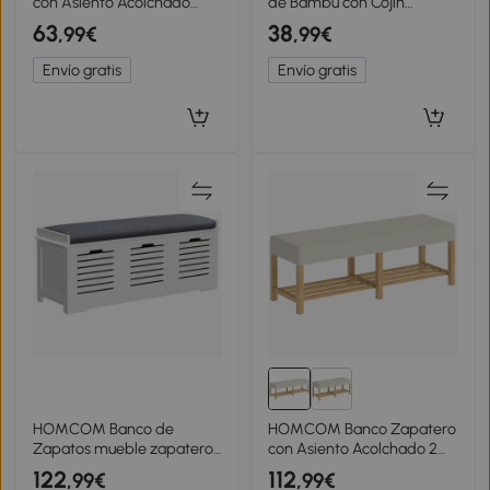
con Asiento Acolchado
de Bambú con Cojín
Almacenamiento Lateral
Zapatero de 2 Niveles para
63
38
,99€
,99€
Estante para Botas Marco
Entrada Pasillo o
de Bambú 80x30x50 cm
Dormitorio 60x29x49 cm
Envío gratis
Envío gratis
Natural
Gris
HOMCOM Banco de
HOMCOM Banco Zapatero
Zapatos mueble zapatero
con Asiento Acolchado 2
con 3 cajones y cojín de
Personas Estante Abierto
122
112
,99€
,99€
asiento removible
Marco de Madera