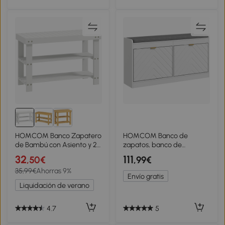
HOMCOM Banco Zapatero
HOMCOM Banco de
de Bambú con Asiento y 2
zapatos, banco de
Estantes para 6 Pares para
almacenamiento, asiento
32
111
,50€
,99€
Entrada Salón Dormitorio
acolchado, cajón abatible,
35,99€
Ahorras 9%
70x28x45 cm Blanco
diseño con líneas 106 x 24 x
Envío gratis
52,5 cm, blanco
Liquidación de verano
4.7
5