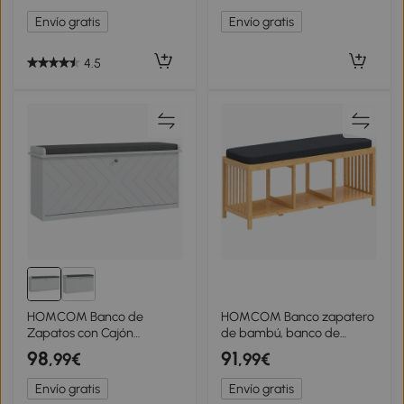
108x35x43 cm Blanco
140x44x48 cm Crema y
Envío gratis
Envío gratis
Madera Natural
4.5
HOMCOM Banco de
HOMCOM Banco zapatero
Zapatos con Cajón
de bambú, banco de
Abatible Cojín de Asiento y
pasillo con cojín acolchado
98
91
,99€
,99€
Estante Ajustable
y estante abierto, aspecto
100x26x44,5 cm Blanco
madera natural
Envío gratis
Envío gratis