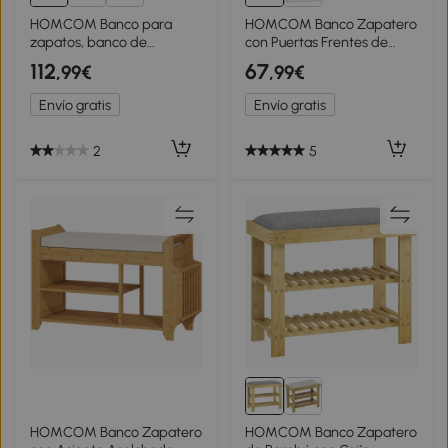
HOMCOM Banco para
HOMCOM Banco Zapatero
zapatos, banco de
con Puertas Frentes de
almacenamiento, asiento
Ratán Balda Extraíble para
112
67
,99€
,99€
acolchado, cajones
Entrada o Dormitorio
abatibles, puerta de ratán,
80x35x52 cm Blanco y
Envío gratis
Envío gratis
104 x 26 x 47,5 cm, verde
Beige
2
5
HOMCOM Banco Zapatero
HOMCOM Banco Zapatero