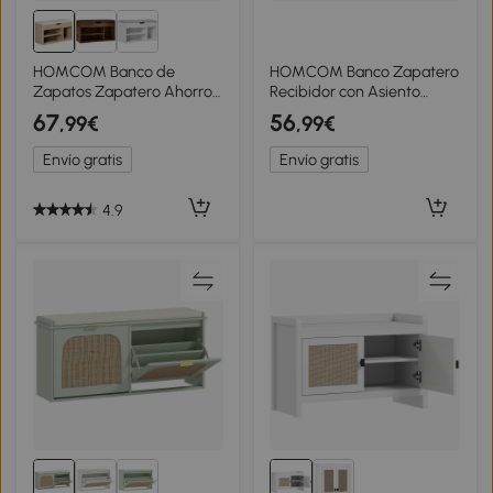
HOMCOM Banco de
HOMCOM Banco Zapatero
Zapatos Zapatero Ahorro
Recibidor con Asiento
de Espacio con 2 Estantes
Acolchado Cajón Abatible
67
56
,99€
,99€
Abiertos y Espacio
Puerta de Ratán Estante
Deslizable en Madera y
Ajustable para Entrada
Envío gratis
Envío gratis
Cuero PU 80x30x45 cm
Natural
4.9