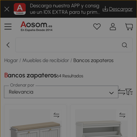
Descarga nuestra APP y consig
Descargar
ue un 10% EXTRA para tu prime
r pedido
Hogar
/
Muebles de recibidor
/
Bancos zapateros
Bancos zapateros
64 Resultados
Ordenar por
Relevancia