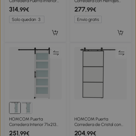
Corredera Puerta Interior
Corredera con Herrajes
Estilo Industrial,
90x210 cm con Rodillo Riel
314
277
,99€
,99€
81.3x213.4cm, Madera
de Aluminio Guía de Suelo
Marrón
Solo quedan
3
Envío gratis
HOMCOM Puerta
HOMCOM Puerta
Corredera Interior 71x213
Corredera de Cristal con
cm con Kit de Montaje,
Herrajes Mecanismo Cierre
251
204
,99€
,99€
MDF y Vidrio Esmerilado,
Suave para Baño Salón