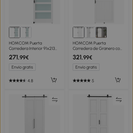
HOMCOM Puerta
HOMCOM Puerta
Corredera Interior 91x213
Corredera de Granero con
cm con Kit de Montaje,
Herrajes Manija Rodillo y
271
321
,99€
,99€
MDF y Vidrio Esmerilado,
Guía de Suelo Mejorados
Riel y Herrajes, Blanco
para Baño Salón 91,5x213,4
Envío gratis
Envío gratis
cm Blanco
4.8
5