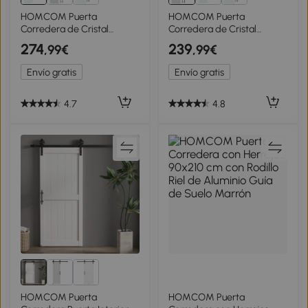
HOMCOM Puerta
HOMCOM Puerta
Corredera de Cristal
Corredera de Cristal
90x205 cm Puerta
77,5x205 cm Puerta
274
239
,99€
,99€
Corrediza Deslizante con
Corrediza Deslizante con
Riel de Cristal de
Riel de Cristal de
Envío gratis
Envío gratis
Seguridad Translúcido
Seguridad Translúcido
4.7
4.8
HOMCOM Puerta
HOMCOM Puerta