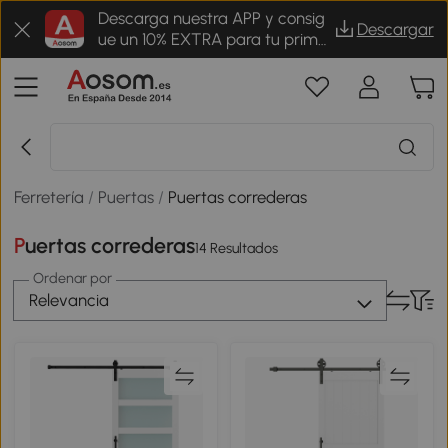
Descarga nuestra APP y consig
Descargar
ue un 10% EXTRA para tu prime
r pedido
Ferretería
/
Puertas
/
Puertas correderas
Puertas correderas
14 Resultados
Ordenar por
Relevancia