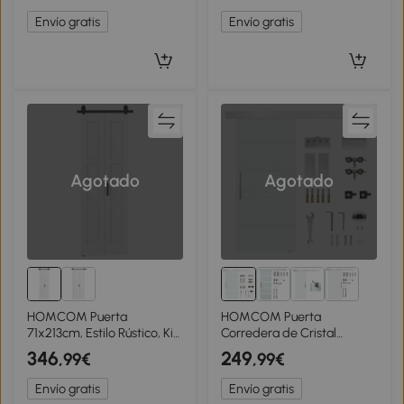
Riel y Herrajes, Blanco
91,4x203,2 cm Negro
Envío gratis
Envío gratis
Agotado
Agotado
HOMCOM Puerta
HOMCOM Puerta
71x213cm, Estilo Rústico, Kit
Corredera de Cristal
de Montaje, Manilla, Blanco
90x205 cm Puerta
346
249
,99€
,99€
Efecto Madera.
Corrediza Deslizante con
Riel de Cristal de
Envío gratis
Envío gratis
Seguridad Translúcido