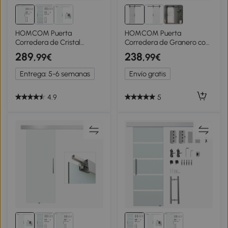
HOMCOM Puerta
HOMCOM Puerta
Corredera de Cristal
Corredera de Granero con
Satinado 102,5x205 cm
Herrajes Manija Rodillo y
289
238
,99€
,99€
Puerta Corrediza con Riel
Guía de Suelo Mejorados
Tirador y Cristal de
para Baño Salón 71,5x213,4
Entrega: 5-6 semanas
Envío gratis
Seguridad Translúcido
cm Blanco
4.9
5