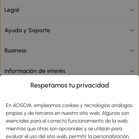
Legal
Ayuda y Soporte
Business
Información de interés
Respetamos tu privacidad
sitio
En AOSOM, empleamos cookies y tecnologías análogas
Métodos de Pago
propias y de terceros en nuestro sitio web. Algunas son
esenciales para el correcto funcionamiento de la web,
mientras que otras son opcionales y se utilizan para
evaluar el uso del sitio web, permitir la personalización,