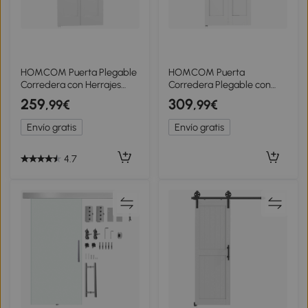
HOMCOM Puerta Plegable
HOMCOM Puerta
Corredera con Herrajes
Corredera Plegable con
Acabado Personalizable
Herrajes 91,4x213,4 cm con
259
309
,99€
,99€
Tirador Fácil Montaje
Rodillo Riel de Acero Guía
90x210 cm Blanco
de Suelo Manija Blanco
Envío gratis
Envío gratis
4.7