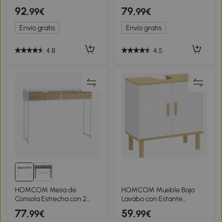
Compartimentos y
Cajón 2 Puertas y Estantes
92
79
,99€
,99€
Tiradores de Cuero PU
Ajustables Armario de
para Pasillos y Recibidores
Baño Moderno
Envío gratis
Envío gratis
80x24x95,5 cm Blanco y
60x30x102,5 cm Blanco
Madera
4.8
4.5
HOMCOM Mesa de
HOMCOM Mueble Bajo
Consola Estrecha con 2
Lavabo con Estante
Cajones Diseño de Líneas
Ajustable Armario para
77
59
,99€
,99€
Talladas Estilo Moderna
Lavabo sin Pedestal con