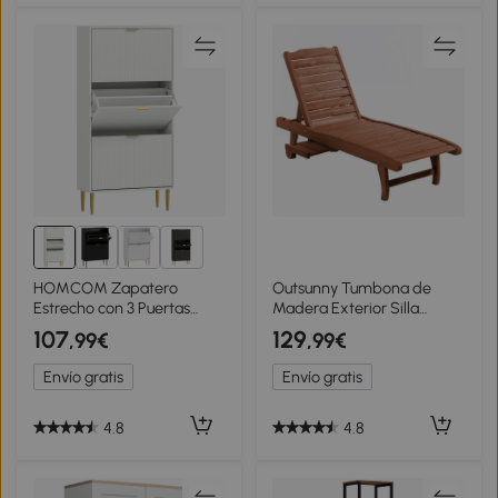
1+
HOMCOM Zapatero
Outsunny Tumbona de
Estrecho con 3 Puertas
Madera Exterior Silla
Acanaladas con Estantes
Reclinable de Jardín con 2
107
129
,99€
,99€
Ajustables para 18 Pares de
Ruedas Respaldo Ajustable
Zapatos 60x24x122,5 cm
y 1 Bandeja Carga 113 kg
Envío gratis
Envío gratis
Blanco
Natural
4.8
4.8