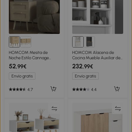
HOMCOM Mesita de
HOMCOM Alacena de
Noche Estilo Cannage
Cocina Mueble Auxiliar de
Mesilla de Noche con 2
Cocina con 5 Puertas
52
232
,99€
,99€
Cajones y Patas de Madera
Estante Ajustable y
para Salón Dormitorio
Encimera de Microondas
Envío gratis
Envío gratis
40x40x56cm Natural
100x40x180cm Blanco
4.7
4.4