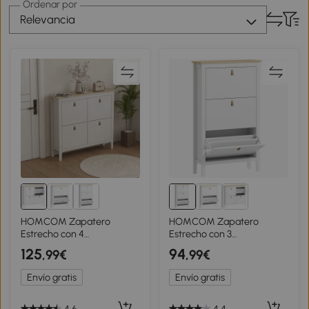
Ordenar por
Relevancia
HOMCOM Zapatero
HOMCOM Zapatero
Estrecho con 4
Estrecho con 3
Compartimentos y
Compartimentos y
125
94
,99€
,99€
Tiradores de Cuero PU
Tiradores de Cuero PU
para Pasillo y Recibidor
para Pasillos y Recibidores
Envío gratis
Envío gratis
105x24x95,5 cm Blanco y
80x24x131 cm Blanco y
Madera
Madera
4.6
4.4