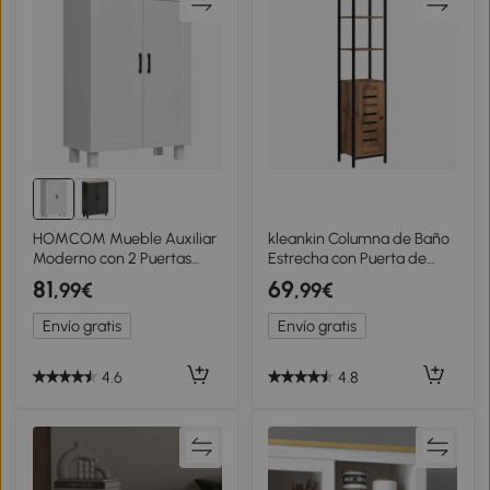
HOMCOM Mueble Auxiliar
kleankin Columna de Baño
Moderno con 2 Puertas
Estrecha con Puerta de
Estante Ajustable y Base
Lamas Estantes Ajustables
81
69
,99€
,99€
Elevada para Salón Cocina
Compartimentos Abiertos
Comedor 60x30x90 cm
37x30x167 cm Marrón
Envío gratis
Envío gratis
Blanco
Rústico
4.6
4.8