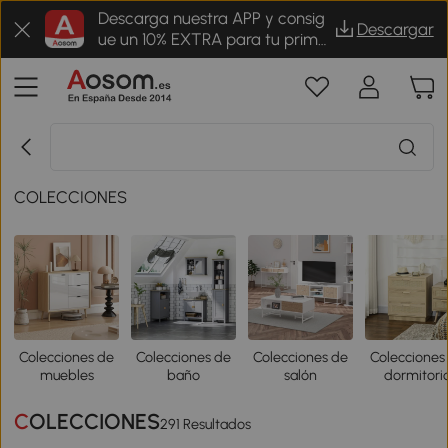
Descarga nuestra APP y consig
Descargar
ue un 10% EXTRA para tu prime
r pedido
COLECCIONES
Colecciones de
Colecciones de
Colecciones de
Colecciones
muebles
baño
salón
dormitori
COLECCIONES
291 Resultados