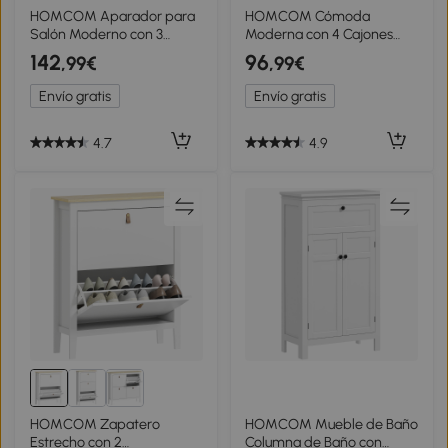
HOMCOM Aparador para
HOMCOM Cómoda
Salón Moderno con 3
Moderna con 4 Cajones
Puertas de Vidrio Estriado 2
Mueble Cajonera de
142
96
,99€
,99€
Cajones y Estantes
Madera para Dormitorio
Ajustables 100x35x80,3 cm
Salón Habitación
Envío gratis
Envío gratis
Blanco
70x37x75 cm Blanco y
Natural
4.7
4.9
HOMCOM Zapatero
HOMCOM Mueble de Baño
Estrecho con 2
Columna de Baño con