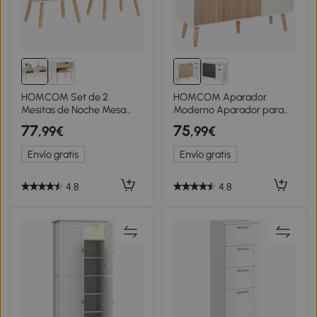
HOMCOM Set de 2
HOMCOM Aparador
Mesitas de Noche Mesa
Moderno Aparador para
Auxiliar Mesillas de Noche
Salón con 3 Puertas y Cajón
77
75
,99€
,99€
con Cajón y Estante de
Mueble Auxiliar para Salón
Almacenamiento para
Cocina Dormitorio
Envío gratis
Envío gratis
Dormitorio Salón Cama
90x30x72 cm Blanco y
Oficina Estilo Moderno
Natural
50x39x51 cm Blanco y
4.8
4.8
Roble