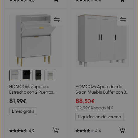
1+
HOMCOM Zapatero
HOMCOM Aparador de
Estrecho con 2 Puertas
Salón Mueble Buffet con 3
Acanaladas con Estantes
Puertas y Estantes
81
88
,99€
,50€
Ajustables para 12 Pares de
Ajustables para Cocina
102,99€
Ahorras 14%
Zapatos 60x24x91,5 cm
Comedor Estilo Nórdico
Envío gratis
Blanco
90x30x90 cm Blanco
Liquidación de verano
4.9
4.4