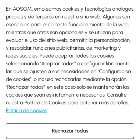
En AOSOM, empleamos cookies y tecnologías análogas
Métodos de Pago
propias y de terceros en nuestro sitio web. Algunas son
esenciales para el correcto funcionamiento de la web,
mientras que otras son opcionales y se utilizan para
evaluar el uso del sitio web, permitir la personalización,
y respaldar funciones publicitarias, de marketing y
Envíos
redes sociales. Puede aceptar todas las cookies
seleccionando "Aceptar todas" o configurar libremente
las que se ajusten a sus necesidades en “Configuración
de cookies”, o incluso rechazarlas mediante la opción
"Rechazar todas", en este caso solo se mantendrán las
Descargar Aosom App
cookies que sean estrictamente necesarias. Consulte
nuestra Política de Cookies para obtener más detalles:
Google Play
Política de cookies
Rechazar todas
931 29 45 12 (L-V de 8:30 a 17:30h)
atencioncliente@aosom.es