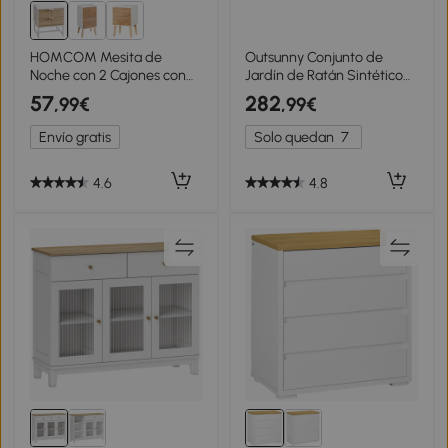
HOMCOM Mesita de
Outsunny Conjunto de
Noche con 2 Cajones con
Jardín de Ratán Sintético
Patas de Acero Mesilla
con Sofá Doble 2 Sillones y
57
282
,99€
,99€
Auxiliar para Salón
Mesa de Centro con
Dormitorio 45x39x48cm
Encimera de Cristal y
Envío gratis
Solo quedan
7
Blanco y Roble
Cojines
4.6
4.8