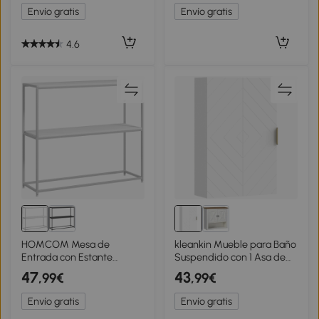
Blanco y Roble
Puertas Acanaladas
Envío gratis
Envío gratis
60x30x61 cm Blanco
4.6
HOMCOM Mesa de
kleankin Mueble para Baño
Entrada con Estante
Suspendido con 1 Asa de
Abierto y Estructura de
Acero y Estantes Ajustables
47
43
,99€
,99€
Acero Antivuelco para
Estilo Moderno 40x15x60
Salón Pasillo 100x30x87 cm
cm Blanco
Envío gratis
Envío gratis
Blanco