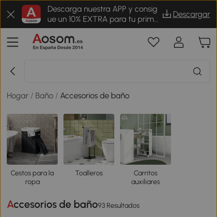
Descarga nuestra APP y consig
Descargar
ue un 10% EXTRA para tu prime
r pedido
Hogar
/
Baño
/
Accesorios de baño
Cestos para la
Toalleros
Carritos
ropa
auxiliares
Accesorios de baño
93 Resultados