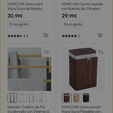
HOMCOM Cesto para
HOMCOM Carrito Auxiliar
Ropa Sucia de Bambú
con Ruedas de 2 Niveles
Capacidad de 100L Cesta
con Cajón Encimera y
30
29
,99€
,99€
para la Colada con 2
Cesta de Rejilla para
Compartimentos
Dormitorio Baño Cocina
Envío gratis
Envío gratis
62,5x37x60,5 cm Gris
Blanco
4.8
5
kleankin Toallero de Pie
HOMCOM Cesto para la
Escalonado con 3 Barras de
Ropa Sucia Plegable con