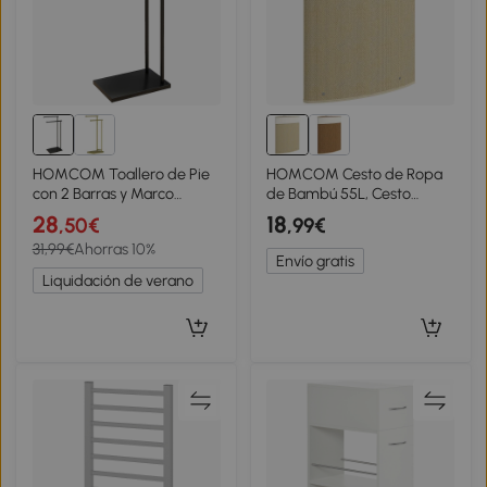
HOMCOM Toallero de Pie
HOMCOM Cesto de Ropa
con 2 Barras y Marco
de Bambú 55L, Cesto
Metálico Toallero de Baño
Triángulo con Bolsa
28
18
,50€
,99€
Moderno en Forma de L
Desmontable y Lavable,
31,99€
Ahorras 10%
35,5x20x78 cm Negro
Tapa, Asa, 35x35x60cm,
Envío gratis
Natural
Liquidación de verano