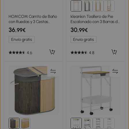
HOMCOM Carrito de Baño
kleankin Toallero de Pie
con Ruedas y 3 Cestas
Escalonado con 3 Barras de
Carrito Auxiliar
Bambú y Marco de Acero
36
30
,99€
,99€
Multifuncional de Madera
para Baño Lavadero
de Bambú 28x18x75 cm
45x22,5x86 cm Blanco y
Envío gratis
Envío gratis
Blanco
Natural
4.6
4.8