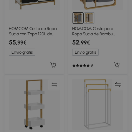
HOMCOM Cesto de Ropa
HOMCOM Cesto para
Sucia con Tapa 120L de
Ropa Sucia de Bambú
Bambú con 2
Cesta para la Colada con 3
55
52
,99€
,99€
Compartimentos Bolsas
Bolsas de Tela Extraíbles
con Cordón Bolsillos
50x32x69,7 cm Gris
Envío gratis
Envío gratis
Laterales Blanco y Negro
5