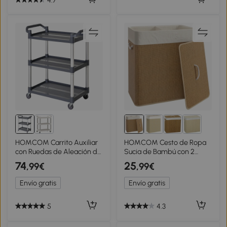
HOMCOM Carrito Auxiliar
HOMCOM Cesto de Ropa
con Ruedas de Aleación de
Sucia de Bambú con 2
Aluminio Carrito de Cocina
Compartimentos Asas
74
25
,99€
,99€
de 3 Niveles Carrito de
para Facilitar el Uso y
Almacenamiento Carga
Bolsas Desmontables
Envío gratis
Envío gratis
105 kg para Comedor Sala
Lavables 52x32x63 cm
Baño 88x44x93 cm Gris
5
4.3