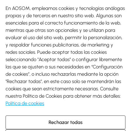
En AOSOM, empleamos cookies y tecnologías análogas
Métodos de Pago
propias y de terceros en nuestro sitio web. Algunas son
esenciales para el correcto funcionamiento de la web,
mientras que otras son opcionales y se utilizan para
evaluar el uso del sitio web, permitir la personalización,
y respaldar funciones publicitarias, de marketing y
Envíos
redes sociales. Puede aceptar todas las cookies
seleccionando "Aceptar todas" o configurar libremente
las que se ajusten a sus necesidades en “Configuración
de cookies”, o incluso rechazarlas mediante la opción
"Rechazar todas", en este caso solo se mantendrán las
Descargar Aosom App
cookies que sean estrictamente necesarias. Consulte
nuestra Política de Cookies para obtener más detalles:
Google Play
Política de cookies
Rechazar todas
931 29 45 12 (L-V de 8:30 a 17:30h)
atencioncliente@aosom.es