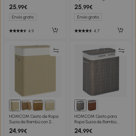
Bambú y Marco de Acero
Tapa Cubo para la Colada
25
25
,99€
,99€
para Baño Lavadero
Rectangular con Asas
45x22,5x86 cm Negro y
40x30x60 cm Marrón
Envío gratis
Envío gratis
Natural
4.9
4.7
HOMCOM Cesto de Ropa
HOMCOM Cesto para
Sucia de Bambú con 2
Ropa Sucia de Bambú
Compartimentos Asas
Capacidad de 100L con
24
24
,99€
,99€
para Facilitar el Uso y
Tapa Extraíble Bolsa de 2