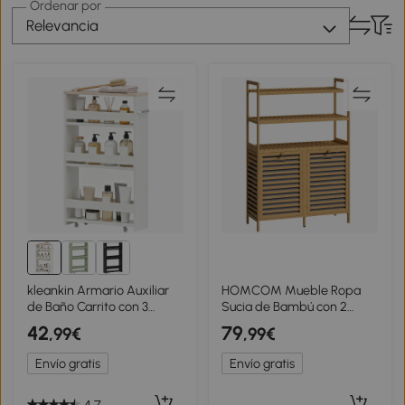
Ordenar por
Relevancia
kleankin Armario Auxiliar
HOMCOM Mueble Ropa
de Baño Carrito con 3
Sucia de Bambú con 2
Estantes y Ruedas para
Cestos para Ropa Sucia
42
79
,99€
,99€
Espacios Estrechos
Inclinables 38,7 L y 3
50x13x67,5 cm Blanco
Estantes 80x30x118 cm
Envío gratis
Envío gratis
Roble
4.7