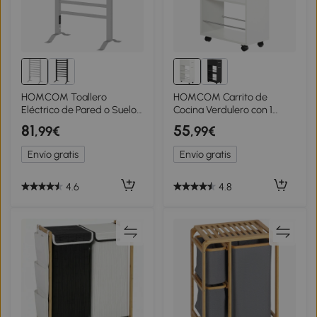
HOMCOM Toallero
HOMCOM Carrito de
Eléctrico de Pared o Suelo
Cocina Verdulero con 1
con Función de
Cajón y 2 Estantes Abiertos
81
55
,99€
,99€
Temporizador y 8 Barras
Carro Auxiliar con Ruedas
53x35x90 cm Plata
25x50x85 cm Blanco
Envío gratis
Envío gratis
4.6
4.8