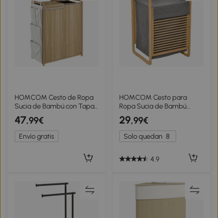
HOMCOM Cesto de Ropa
HOMCOM Cesto para
Sucia de Bambú con Tapa
Ropa Sucia de Bambú
120L con 2 Bolsas con
Cesto Rectangular de Ropa
47
29
,99€
,99€
Cordón Extraíbles y
Portátil con Tapa y Bolsa
Lavables Bolsillos Laterales
Extraíble Mueble de Baño
Envío gratis
Solo quedan
8
Natural
Dormitorio 40x35,5x60,5
cm Color Natural y Gris
4.9