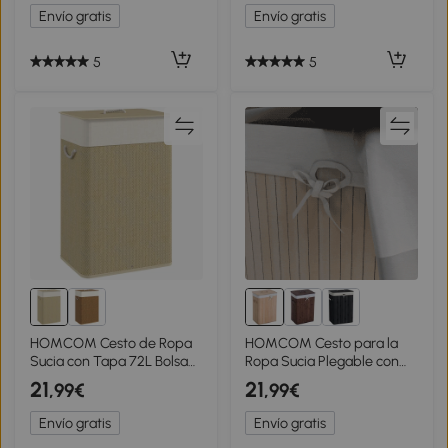
Bolsas Desmontables
Compartimentos 52x32x63
Envío gratis
Envío gratis
Lavables 52x32x63 cm
cm Gris
5
5
HOMCOM Cesto de Ropa
HOMCOM Cesto para la
Sucia con Tapa 72L Bolsa
Ropa Sucia Plegable con
Interior Extraíble y Asas
Tapa Cubo para la Colada
21
21
,99€
,99€
para Lavandería
Rectangular con Asas
Dormitorio 40x30x60 cm
40x30x60 cm Natural
Envío gratis
Envío gratis
Natural