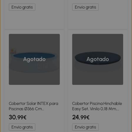
Envío gratis
Envío gratis
Agotado
Agotado
Cobertor Solar INTEX para
Cobertor Piscina Hinchable
Piscinas Ø366 Cm
Easy Set, Vinilo 0,18 Mm,
(Cobertor Ø348 Cm), Azul
Ø424 Cm (para 457 Cm),
30
24
,99€
,99€
Azul Marino
Envío gratis
Envío gratis