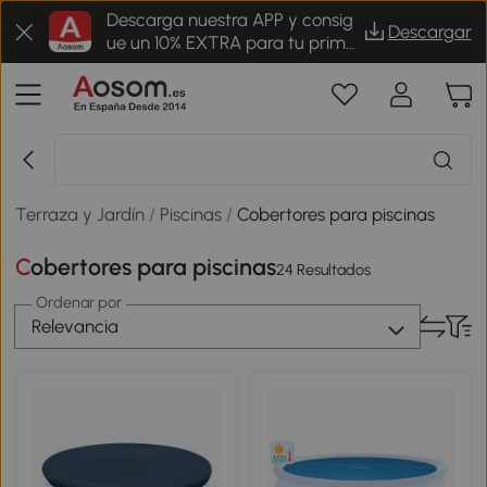
Descarga nuestra APP y consig
Descargar
ue un 10% EXTRA para tu prime
r pedido
Terraza y Jardín
/
Piscinas
/
Cobertores para piscinas
Cobertores para piscinas
24 Resultados
Ordenar por
Relevancia