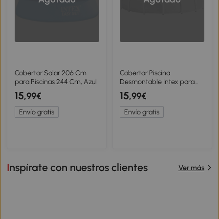
Cobertor Solar 206 Cm
Cobertor Piscina
para Piscinas 244 Cm, Azul
Desmontable Intex para
Metal y Prism Frame
15
15
,99€
,99€
305x305x25 Cm, Azul
Marino
Envío gratis
Envío gratis
Inspírate con nuestros clientes
Ver más