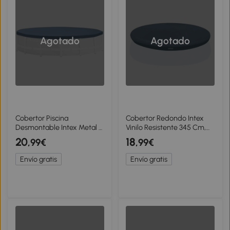
Agotado
Agotado
Cobertor Piscina
Cobertor Redondo Intex
Desmontable Intex Metal y
Vinilo Resistente 345 Cm,
Prism Frame, 366x25x0,02
Azul
20
18
,99€
,99€
Cm, Azul Marino
Envío gratis
Envío gratis