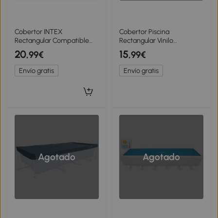
Cobertor INTEX
Cobertor Piscina
Rectangular Compatible
Rectangular Vinilo
Prism Frame Vinilo
Resistente con Drenaje,
20
15
,99€
,99€
Resistente, 389x184x20
270x163x20 Cm, Azul
Cm, Azul
Envío gratis
Envío gratis
Agotado
Agotado