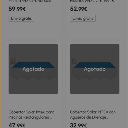
Piscina 448 Cm, Reduce
Piscinas Ø457 Cm, Ø448
Evaporación Hasta 95%,
Cm, Azul
59
52
,99€
,99€
Azul
Envío gratis
Envío gratis
Agotado
Agotado
Cobertor Solar Intex para
Cobertor Solar INTEX con
Piscinas Rectangulares,
Agujeros de Drenaje,
476x234 Cm, Azul
400x200 Cm, Azul
47
32
,99€
,99€