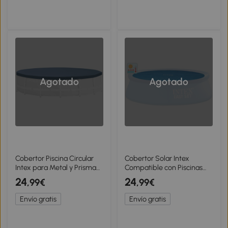
Agotado
Agotado
Cobertor Piscina Circular
Cobertor Solar Intex
Intex para Metal y Prisma
Compatible con Piscinas
Frame, 457x457x25 Cm,
Easy Set/Metal Frame,
24
24
,99€
,99€
Azul Marino
Ø290 Cm, Azul
Envío gratis
Envío gratis