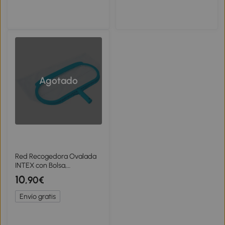
Agotado
Red Recogedora Ovalada
INTEX con Bolsa,
Compatible con Mango
10
,90€
29,8 Mm, Azul
Envío gratis