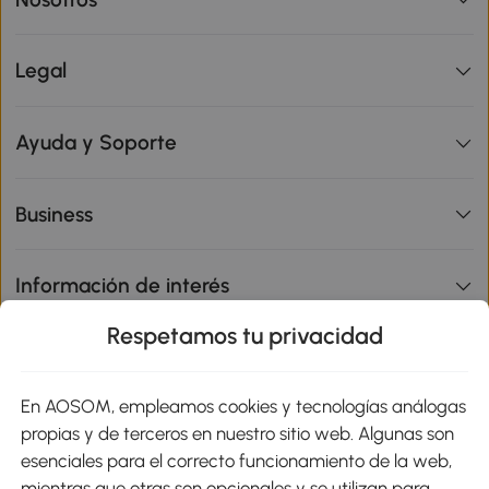
Legal
Ayuda y Soporte
Business
Información de interés
Respetamos tu privacidad
sitio
En AOSOM, empleamos cookies y tecnologías análogas
Métodos de Pago
propias y de terceros en nuestro sitio web. Algunas son
esenciales para el correcto funcionamiento de la web,
mientras que otras son opcionales y se utilizan para