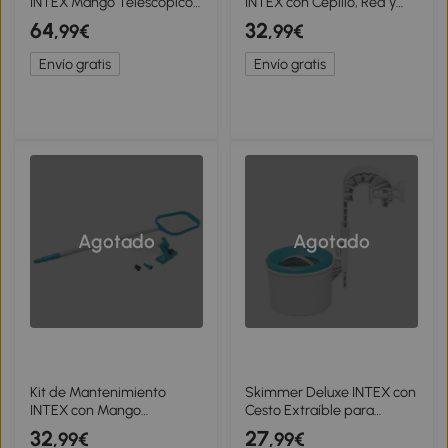
INTEX Mango Telescópico
INTEX con Cepillo, Red y
279 Cm, 115x13,5x30,5 Cm,
Cabezal, 50,5x11x33 Cm,
64
32
,99€
,99€
Azul
Azul
Envío gratis
Envío gratis
Agotado
Agotado
Kit de Mantenimiento
Skimmer Deluxe INTEX con
INTEX con Mango
Cesto Extraíble para
Telescópico de Aluminio,
Depuradoras 3.028 L/h,
32
27
,99€
,99€
239 Cm, Azul
34,5x25,5x21,5 Cm, Azul