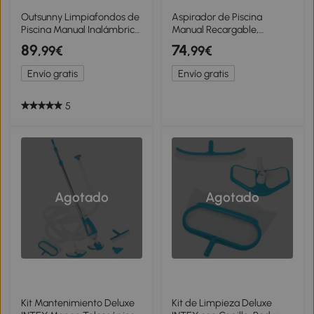
Outsunny Limpiafondos de
Aspirador de Piscina
Piscina Manual Inalámbrica
Manual Recargable,
con Cepillo y Barra
18x16x100 Cm, Azul
89
74
,99€
,99€
Ajustable de 63-150 cm
para Piscinas Pequeñas
Envío gratis
Envío gratis
Azul
5
Agotado
Agotado
Kit Mantenimiento Deluxe
Kit de Limpieza Deluxe