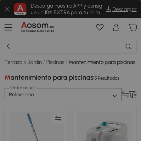
Descarga nuestra APP y consig
Descargar
ue un 10% EXTRA para tu prime
r pedido
Terraza y Jardín
/
Piscinas
/
Mantenimiento para piscinas
Mantenimiento para piscinas
15 Resultados
Ordenar por
Relevancia