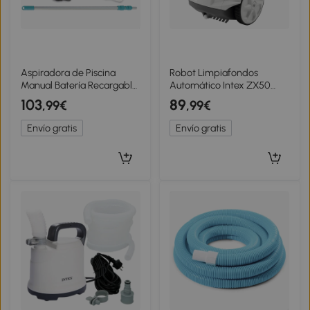
Aspiradora de Piscina
Robot Limpiafondos
Manual Batería Recargable
Automático Intex ZX50
100 Min Autonomía, Mástil
para Piscinas Pequeñas,
103
89
,99€
,99€
2,8 M, Azul
39x39x32,5 Cm, Azul
Envío gratis
Envío gratis