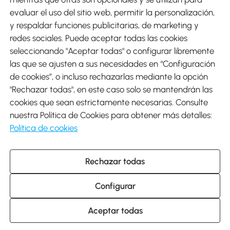
evaluar el uso del sitio web, permitir la personalización,
y respaldar funciones publicitarias, de marketing y
Envíos
redes sociales. Puede aceptar todas las cookies
seleccionando "Aceptar todas" o configurar libremente
las que se ajusten a sus necesidades en “Configuración
de cookies”, o incluso rechazarlas mediante la opción
"Rechazar todas", en este caso solo se mantendrán las
Descargar Aosom App
cookies que sean estrictamente necesarias. Consulte
nuestra Política de Cookies para obtener más detalles:
Google Play
Política de cookies
Rechazar todas
931 29 45 12 (L-V de 8:30 a 17:30h)
atencioncliente@aosom.es
Configurar
C/ Roc Gros, nº 15. 08550 Els Hostalets de Balenyà (Barcelona),
España
© 2014-2026 SPANISH AOSOM, S.L (NIF: B66295775) Todos los
Aceptar todas
derechos reservados.