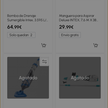
Bomba de Drenaje
Manguera para Aspirar
Sumergible Intex, 3.595 L/h
Deluxe INTEX, 7,6 M X 38
Manguera 5 M,
Mm, Azul
64
29
,99€
,99€
28,5x28,5x28,5 Cm, Negro
Solo quedan
2
Envío gratis
Agotado
Agotado