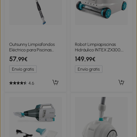
Outsunny Limpiafondos
Robot Limpiapiscinas
Eléctrico para Piscinas
Hidráulico INTEX ZX300,
Spas con Poste Telescópico
48,5x40,5x42,5 Cm, Azul
57
149
,99€
,99€
de 3 Secciones Ø6x162 cm
Multicolor
Envío gratis
Envío gratis
4.6