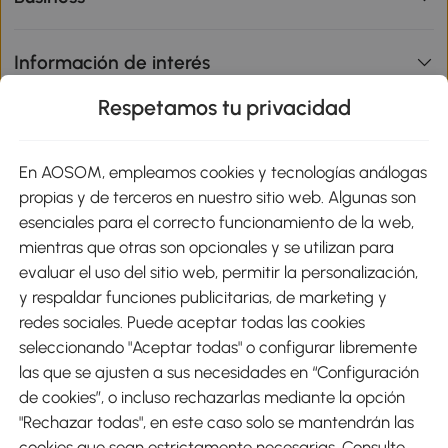
Información de interés
Respetamos tu privacidad
sitio
En AOSOM, empleamos cookies y tecnologías análogas
Métodos de Pago
propias y de terceros en nuestro sitio web. Algunas son
esenciales para el correcto funcionamiento de la web,
mientras que otras son opcionales y se utilizan para
evaluar el uso del sitio web, permitir la personalización,
y respaldar funciones publicitarias, de marketing y
Envíos
redes sociales. Puede aceptar todas las cookies
seleccionando "Aceptar todas" o configurar libremente
las que se ajusten a sus necesidades en “Configuración
de cookies”, o incluso rechazarlas mediante la opción
"Rechazar todas", en este caso solo se mantendrán las
Descargar Aosom App
cookies que sean estrictamente necesarias. Consulte