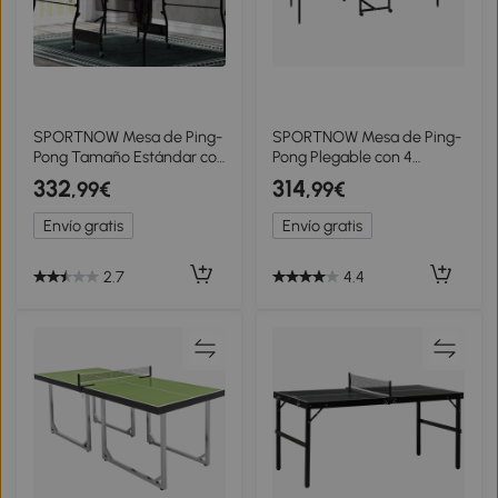
SPORTNOW Mesa de Ping-
SPORTNOW Mesa de Ping-
Pong Tamaño Estándar con
Pong Plegable con 4
4 Ruedas Red 2 Paletas y 3
Ruedas Red 2 Palas y 3
332
314
,99€
,99€
Pelotas para Interior
Pelotas para Interior y
274x152,5x76 cm Azul
Exterior 274x152,5x75,5 cm
Envío gratis
Envío gratis
Azul
2.7
4.4