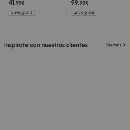
41
99
,99€
,99€
Mesa, 8 Pelotas de Tenis de
Antideslizante, 160x80x70
Mesa y Bolsa de Transporte
Cm, Azul
Envío gratis
Envío gratis
Para Interiores y Exteriores
Inspírate con nuestros clientes
Ver más