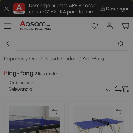
Descarga nuestra APP y consig
Descargar
ue un 10% EXTRA para tu prime
r pedido
Deportes y Ocio
/
Deportes indoor
/
Ping-Pong
Ping-Pong
12 Resultados
Ordenar por
Relevancia