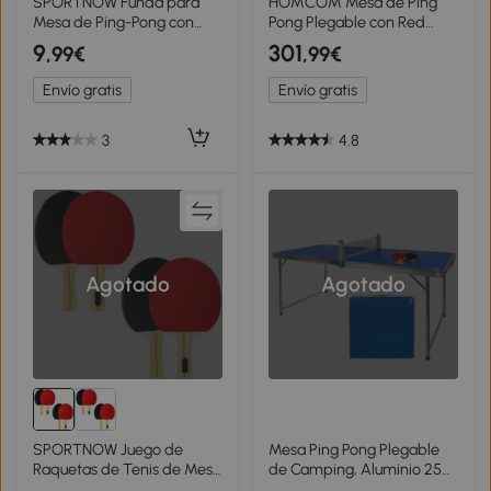
SPORTNOW Funda para
HOMCOM Mesa de Ping
Mesa de Ping-Pong con
Pong Plegable con Red
Cremallera Anti-UV e
152.5x274x76cm Tenis de
9
301
,99€
,99€
Impermeable para Interior
Mesa y Material de Acero y
y Exterior 275x153x5 cm
MDF en Color Azul
Envío gratis
Envío gratis
Negro
3
4.8
Agotado
Agotado
SPORTNOW Juego de
Mesa Ping Pong Plegable
Raquetas de Tenis de Mesa
de Camping, Aluminio 25
con 4 Raquetas de Tenis de
Mm y Tablero MDF