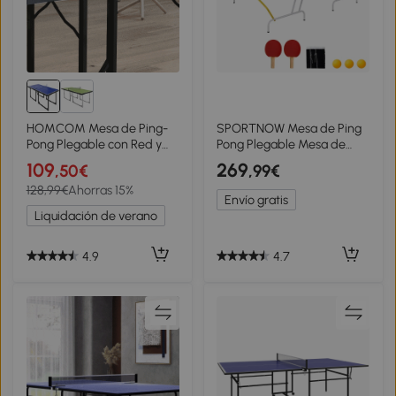
HOMCOM Mesa de Ping-
SPORTNOW Mesa de Ping
Pong Plegable con Red y
Pong Plegable Mesa de
Marco de Acero para
Tenis de Mesa Diseño
109
269
,50€
,99€
Interior 182x91x76 cm Azul
Compacto con Red y
128,99€
Ahorras 15%
Reposapiés Ajustables
Envío gratis
274x152,5x76 cm Azul
Liquidación de verano
4.9
4.7