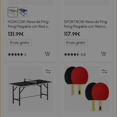
HOMCOM Mesa de Ping-
SPORTNOW Mesa de Ping
Pong Plegable con Red y
Pong Plegable con Marco
Marco de Acero Fácil de
de Aluminio y Red para
131
117
,99€
,99€
Transportar para Interior
Interiores y Exteriores
182x91x76 cm Verde
152x76x72 cm Negro
Envío gratis
Envío gratis
5
4.8