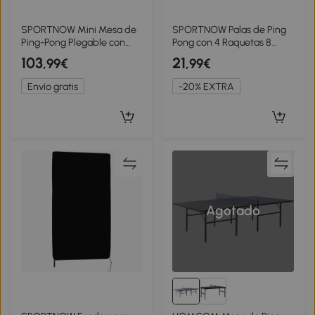
SPORTNOW Mini Mesa de
SPORTNOW Palas de Ping
Ping-Pong Plegable con
Pong con 4 Raquetas 8
Red 2 Raquetas y 3 Pelotas
Pelotas y Estuche de
103
21
,99€
,99€
para Interior y Exterior
Transporte para
152x76x70 cm Negro
Principiantes Expertos Rojo
Envío gratis
-20% EXTRA
Agotado