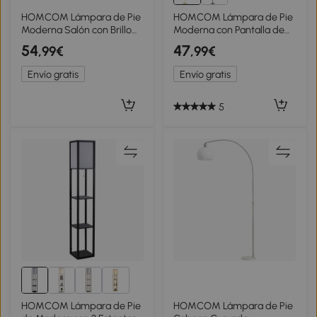
HOMCOM Lámpara de Pie
HOMCOM Lámpara de Pie
Moderna Salón con Brillo
Moderna con Pantalla de
Temperaturas de Color
Lino Sintético Lámpara de
54
47
,99€
,99€
Ajustables Mando a
Lectura para Salón
Distancia Magnético
64x38x163,5 cm Blanco y
Envío gratis
Envío gratis
Temporizador Beige
Dorado
5
5+
HOMCOM Lámpara de Pie
HOMCOM Lámpara de Pie