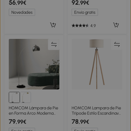
56
92
,99€
,99€
Ajuste Continuo Control
Pantalla de Tela Beige con
Remoto Temporizador de
Estante Integrado
Novedades
Envío gratis
60 Minutos Dorado
50x50x154 cm
4.9
HOMCOM Lámpara de Pie
HOMCOM Lampara de Pie
en Forma Arco Moderna
Trípode Estilo Escandinavo
Portalámpara E27 40 W
40 W máx 45x45x152 cm
79
78
,99€
,99€
con Interruptor de Pie 110-
madera de pino lino Beige
115x30x170-180 cm Plata y