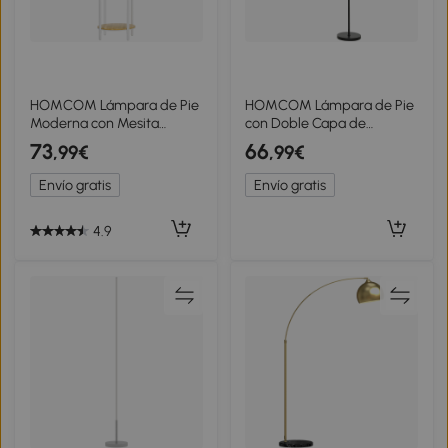
HOMCOM Lámpara de Pie
HOMCOM Lámpara de Pie
Moderna con Mesita
con Doble Capa de
Pantalla de Lino Interruptor
Pantalla Bohemia con 3
73
66
,99€
,99€
de Pie para Salón
Temperaturas de Color
Dormitorio 43x39,5x162 cm
Brillo Ajustable Control
Envío gratis
Envío gratis
Blanco
Remoto
4.9