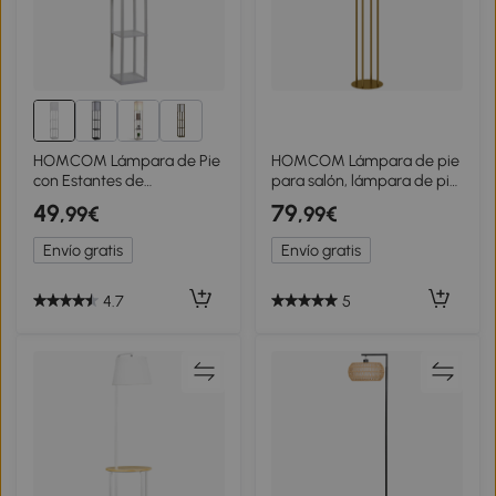
5+
HOMCOM Lámpara de Pie
HOMCOM Lámpara de pie
con Estantes de
para salón, lámpara de pie
Almacenaje, Lámpara de
con pantalla de lino e
49
79
,99€
,99€
Lectura Moderna, Pantalla
interruptor de pie, Ø 38 x
de Acrílico, Casquillo E27,
161 cm, dorado y beige
Envío gratis
Envío gratis
para Decoración, Salón,
Dormitorio, Oficina, Blanco
4.7
5