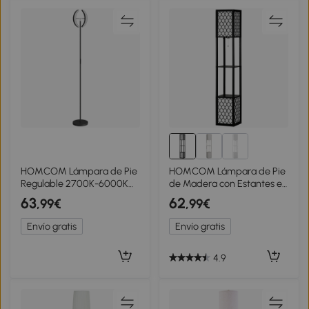
HOMCOM Lámpara de Pie
HOMCOM Lámpara de Pie
Regulable 2700K-6000K
de Madera con Estantes e
con Mando a Distancia y
Interruptor de Cadena
63
62
,99€
,99€
Doble Cabezal Giratorio
para Salón Dormitorio
350°, Negro
26x26x156 cm Negro y
Envío gratis
Envío gratis
Blanco
4.9