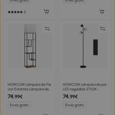
Envío gratis
Envío gratis
Negro
5
HOMCOM Lámpara de Pie
HOMCOM Lámpara de pie
con Estantes Lámpara de
LED regulable 2700K-
Salón Regulable Control
6000K 4150 lm 3 cabezas
74
74
,99€
,99€
Remoto 40x 29x171cm
giratorias Ø 25 x 170 cm
Marrón Rústico
negro
Envío gratis
Envío gratis