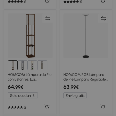
5
5
5+
HOMCOM Lámpara de Pie
HOMCOM RGB Lámpara
con Estantes, Luz
de Pie Lámpara Regulable
Regulable, Interruptor de
con Mando a Distancia
64
63
,99€
,99€
Pedal y Puertos USB,
Control Táctil Cabezal
Marrón
Giratorio 350° Negro
Solo quedan
3
Envío gratis
5