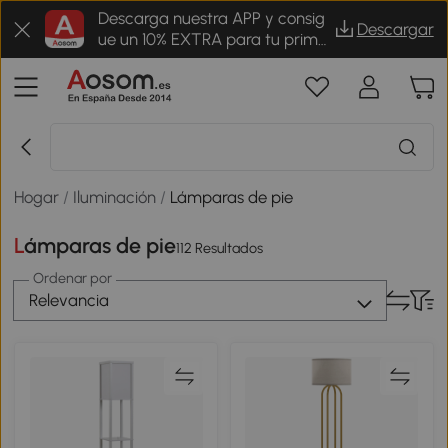
Descarga nuestra APP y consig
Descargar
ue un 10% EXTRA para tu prime
r pedido
Hogar
/
Iluminación
/
Lámparas de pie
Lámparas de pie
112 Resultados
Ordenar por
Relevancia