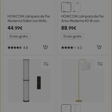
HOMCOM Lámpara de Pie
HOMCOM Lámpara de Pie
Moderna Salón con Brillo
Arco Moderna 40 W con
Temperaturas de Color
Altura y Longitud Ajustable
44
88
,99€
,99€
Ajustables Mando a
con Interruptor de Pie 110-
Distancia Magnético Gris
115x35x170-180 cm Dorado
Envío gratis
Envío gratis
Plateado
4.8
4.3