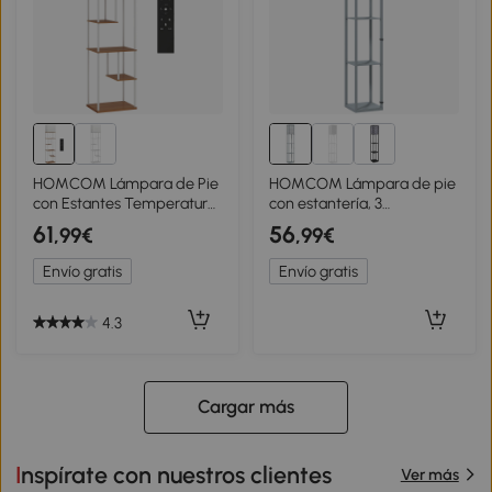
HOMCOM Lámpara de Pie
HOMCOM Lámpara de pie
con Estantes Temperaturas
con estantería, 3
de Color Ajustable 3000K-
compartimentos, medidas
61
56
,99€
,99€
6500K Control Remoto
compactas, MDF, Gris claro
Bombilla E27 Natural
Envío gratis
Envío gratis
4.3
Cargar más
Inspírate con nuestros clientes
Ver más