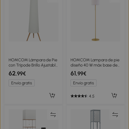
HOMCOM Lámpara de Pie
HOMCOM Lampara de pie
con Trípode Brillo Ajustable
diseño 40 W máx base de
3 Niveles Interruptor de Pie
acero dorado pantalla de
62
61
,99€
,99€
Patas de Madera y Pantalla
lino Crema 25,5x25,5x157
de Tela Blanco
cm dorado y Beige
Envío gratis
Envío gratis
4.5