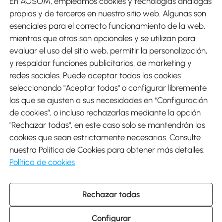
En AOSOM, empleamos cookies y tecnologías análogas
Métodos de Pago
propias y de terceros en nuestro sitio web. Algunas son
esenciales para el correcto funcionamiento de la web,
mientras que otras son opcionales y se utilizan para
evaluar el uso del sitio web, permitir la personalización,
y respaldar funciones publicitarias, de marketing y
Envíos
redes sociales. Puede aceptar todas las cookies
seleccionando "Aceptar todas" o configurar libremente
las que se ajusten a sus necesidades en “Configuración
de cookies”, o incluso rechazarlas mediante la opción
"Rechazar todas", en este caso solo se mantendrán las
Descargar Aosom App
cookies que sean estrictamente necesarias. Consulte
nuestra Política de Cookies para obtener más detalles:
Google Play
Política de cookies
Rechazar todas
931 29 45 12 (L-V de 8:30 a 17:30h)
atencioncliente@aosom.es
Configurar
C/ Roc Gros, nº 15. 08550 Els Hostalets de Balenyà (Barcelona),