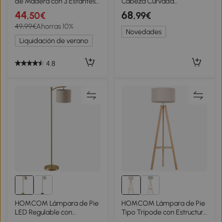
de Madera con 3 Estantes
Cabeza Curvada
de Almacenaje para
Interruptor de Pie Base de
44
68
,50€
,99€
Bombilla E27 Potencia Máx.
Mármol Pantalla de Plástico
49,99€
Ahorras 10%
40W Lámpara Moderna
Blanco
Novedades
para Salón Dormitorio
Liquidación de verano
26x26x160 cm Negro y
Blanco
4.8
HOMCOM Lámpara de Pie
HOMCOM Lámpara de Pie
LED Regulable con
Tipo Trípode con Estructura
Temperaturas de Color
de Madera Natural y