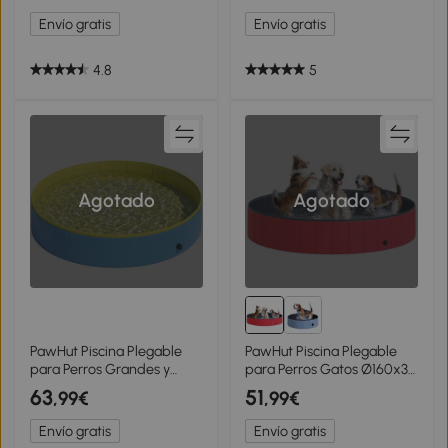
Antideslizante Resistente al
160x30 cm
Envío gratis
Envío gratis
Desgaste Adecuado para
Interior y Exterior Azul
4.8
5
Agotado
Agotado
PawHut Piscina Plegable
PawHut Piscina Plegable
para Perros Grandes y
para Perros Gatos Ø160x30
Extra Grandes con Fondo
cm Bañera Portátil para
63
51
,99€
,99€
Antideslizante para Patos
Mascotas PVC
Interior y Exterior 160x30
Antideslizante Múltiples
Envío gratis
Envío gratis
cm
Usos para Interiores y