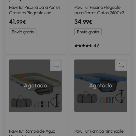
PawHut Piscina para Perros
PawHut Piscina Plegable
Grandes Plegable con
para Perros Gatos Ø100x30
Aspersor de PVC
cm Bañera Portátil para
41
34
,99€
,99€
Antideslizante Resistente al
Mascotas PVC
Desgaste Ø120x30 cm Azul
Antideslizante Múltiples
Envío gratis
Envío gratis
Claro
Usos Color Azul
4.8
Agotado
Agotado
PawHut Rampa de Agua
PawHut Rampa hinchable