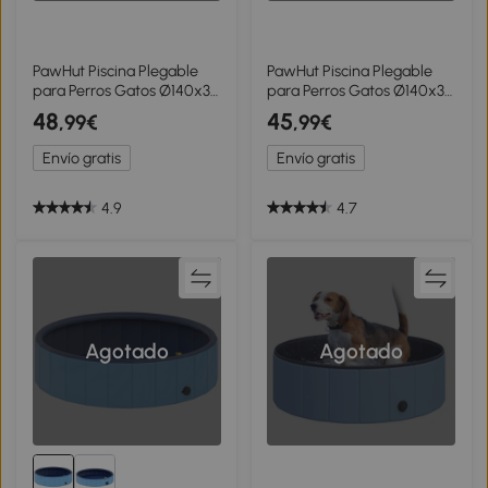
PawHut Piscina Plegable
PawHut Piscina Plegable
para Perros Gatos Ø140x30
para Perros Gatos Ø140x30
cm Bañera Portátil para
cm Bañera Portátil para
48
45
,99€
,99€
Mascotas PVC
Mascotas PVC
Antideslizante Múltiples
Antideslizante Múltiples
Envío gratis
Envío gratis
Usos Color Azul
Usos Color Rojo
4.9
4.7
Agotado
Agotado