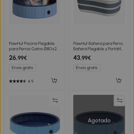
PawHut Piscina Plegable
PawHut Bañera para Perro,
para Perros Gatos Ø80x20
Bañera Plegable y Portátil
cm Bañera Portátil para
con Orificio de Drenaje,
26
43
,99€
,99€
Mascotas PVC
para Perros Pequeños y
Antideslizante Múltiples
Cachorros, Gris
Envío gratis
Envío gratis
Usos Color Azul
4.9
Agotado