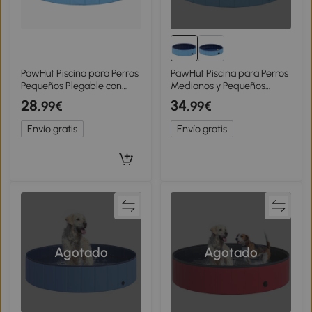
PawHut Piscina para Perros
PawHut Piscina para Perros
Pequeños Plegable con
Medianos y Pequeños
Aspersor de PVC
Plegable con Aspersor de
28
34
,99€
,99€
Antideslizante Resistente al
PVC Antideslizante
Desgaste Ø80x20 cm Azul
Resistente Ø100x30 cm
Envío gratis
Envío gratis
Claro
Azul Claro
Agotado
Agotado