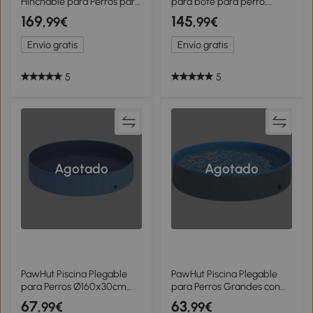
Hinchable para Perros para
para bote para perro,
Piscina Barcos Lagos
plataforma flotante para
169
145
,99€
,99€
151x102 cm con Superficie
deportes acuáticos 120 x
Antideslizante de EVA
90 x 10 cm azul y gris
Envío gratis
Envío gratis
5
5
Agotado
Agotado
PawHut Piscina Plegable
PawHut Piscina Plegable
para Perros Ø160x30cm
para Perros Grandes con
Bañera para Mascotas
Suelo Antideslizante para
67
63
,99€
,99€
Gatos de PVC
Patos Interior y Exterior