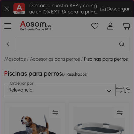
Descarga nuestra APP y consig
Descargar
ue un 10% EXTRA para tu prime
r pedido
Mascotas
/
Accesorios para perros
/
Piscinas para perros
Piscinas para perros
17 Resultados
Ordenar por
Relevancia