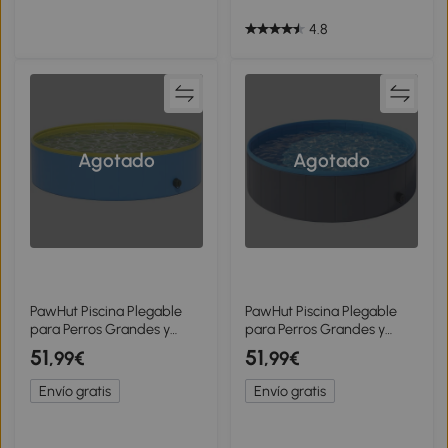
Exteriores Rojo
4.8
Agotado
Agotado
PawHut Piscina Plegable
PawHut Piscina Plegable
para Perros Grandes y
para Perros Grandes y
Medianos con Suelo
Medianos con Suelo
51
51
,99€
,99€
Antideslizante para Patos
Antideslizante para Patos
Interior y Exterior 120x30
Interior y Exterior 120x30
Envío gratis
Envío gratis
cm
cm