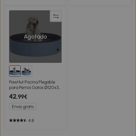
Agotado
PawHut Piscina Plegable
para Perros Gatos Ø120x30
cm Bañera Portátil para
42
,99€
Mascotas PVC
Antideslizante Múltiples
Envío gratis
Usos para Interiores y
Exteriores Azul
4.8