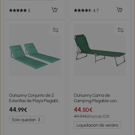
Camping 58,5x33,5x29,2
cm Blanco
5
4.7
Outsunny Conjunto de 2
Outsunny Cama de
Esterillas de Playa Plegable
Camping Plegable con
con Respaldo Ajustable
Respaldo Ajustable en 4
44
44
,99€
,50€
Reposacabezas Acolchado
Niveles Carga 120 kg para
49,99€
Ahorras 10%
146x50x2 cm Verde
Playa Jardín Piscina
Solo quedan
3
187x58x28 cm Verde
Liquidación de verano