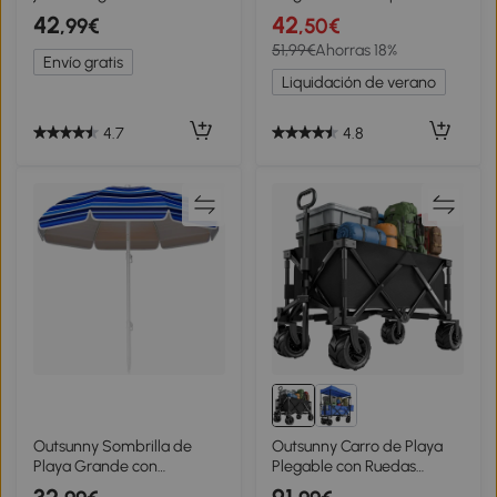
Respaldo Reclinable para
Regulable en 4 Posiciones
42
42
,99€
,50€
Jardín Terraza Acampada
Tumbona de Jardín con
51,99€
Ahorras 18%
187x58x36cm Gris
Orificio de Lectura
Envío gratis
Almohada Marco Metálico
Liquidación de verano
y Tela Oxford para Playa
Terraza Carga 120 kg
190x56x28 cm Azul
4.7
4.8
Outsunny Sombrilla de
Outsunny Carro de Playa
Playa Grande con
Plegable con Ruedas
Protección UV UPF50+
Delanteras Giratorias 360°