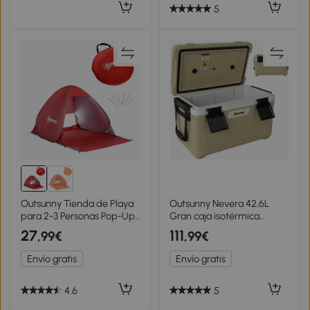
5
Outsunny Tienda de Playa
Outsunny Nevera 42,6L
para 2-3 Personas Pop-Up
Gran caja isotérmica
con Ventanas tipo Refugio
pasiva hasta 72 h de
27
111
,99€
,99€
con Protección Solar UV
refrigeración, con
200x150x119 cm Rojo
aislamiento integral de
Envío gratis
Envío gratis
espuma de PU, válvula de
drenaje, asa, portátil
4.6
5