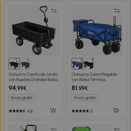
Outsunny Carrito de Jardín
Outsunny Carro Plegable
con Ruedas Grandes Bolsa
con Bolsa Térmica
Impermeable Removible y
Desmontable Longitud y
94
81
,99€
,99€
Mango Giratorio Carga 300
Ángulo del Mango
kg 105x51x54 cm Negro
Ajustables y Bolsa de
Envío gratis
Envío gratis
Transporte Azul
4.8
5