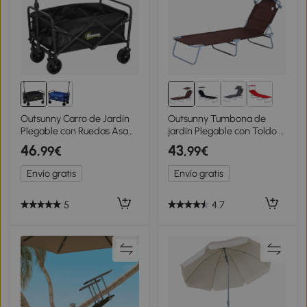
Outsunny Carro de Jardín
Outsunny Tumbona de
Plegable con Ruedas Asa
jardín Plegable con Toldo y
Telescópica Ajustable
Respaldo Reclinable para
46
43
,99€
,99€
Carga 100 kg para
Jardín Terraza Acampada
Campaña Compra
187x58x36cm Marrón
Envío gratis
Envío gratis
64x42x27 cm Negro
5
4.7