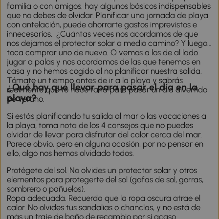
familia o con amigos, hay algunos básicos indispensables
que no debes de olvidar. Planificar una jornada de playa
con antelación, puede ahorrarte gastos imprevistos e
innecesarios. ¿Cuántas veces nos acordamos de que
nos dejamos el protector solar a medio camino? Y luego
toca comprar uno de nuevo. O vemos a los de al lado
jugar a palas y nos acordamos de las que tenemos en
casa y no hemos cogido al no planificar nuestra salida.
Tómate un tiempo antes de ir a la playa y sabrás
¿Qué hay que llevar para pasar el día en la
realmente que te hace falta para pasar un día divertido
playa?
de verano.
Si estás planificando tu salida al mar o las vacaciones a
la playa, toma nota de los 4 consejos que no puedes
olvidar de llevar para disfrutar del calor cerca del mar.
Parece obvio, pero en alguna ocasión, por no pensar en
ello, algo nos hemos olvidado todos.
Protégete del sol. No olvides un protector solar y otros
elementos para protegerte del sol (gafas de sol, gorras,
sombrero o pañuelos).
Ropa adecuada. Recuerda que la ropa oscura atrae el
calor. No olvides tus sandalias o chanclas, y no está de
más un traje de baño de recambio por si acaso.