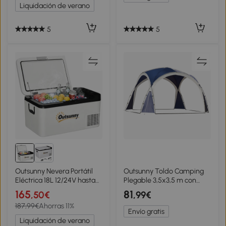
Impermeable Azul Oscuro
Plegables Bajo Consumo
Liquidación de verano
Energético para Hogar
Camping 58,5x33,5x35,2
cm Blanco
5
5
Outsunny Nevera Portátil
Outsunny Toldo Camping
Eléctrica 18L 12/24V hasta
Plegable 3,5x3,5 m con
-20℃ Nevera y Congelador
Gancho Bolsa de
165
81
,50€
,99€
de Compresor para Coche
Transporte Impermeable y
187,99€
Ahorras 11%
con Doble Zona Luz LED
Protección UV para
Envío gratis
Asas Plegables Bajo
Terraza Playa Azul
Liquidación de verano
Consumo Energético para