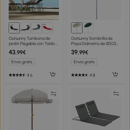
Outsunny Tumbona de
Outsunny Sombrilla de
jardín Plegable con Toldo y
Playa Diámetro de Ø202
Respaldo Reclinable para
cm con Techo Inclinable
43
39
,99€
,99€
Jardín Terraza Acampada
Poste Desmontable y
187x58x36cm Negro
Pincho Inferior para Jardín
Envío gratis
Envío gratis
Beige
4.6
4.8