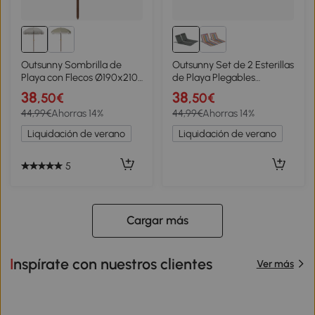
Outsunny Sombrilla de
Outsunny Set de 2 Esterillas
Playa con Flecos Ø190x210
de Playa Plegables
cm con 8 Varillas Apertura
124x53x35-45 cm con
38
38
,50€
,50€
Manual Anti-UV
Respaldo Ajustable 5
44,99€
Ahorras 14%
44,99€
Ahorras 14%
Impermeable y Bolsa de
Niveles y Reposacabezas
Transporte Gris
Esteras de Playa Portátil
Liquidación de verano
Liquidación de verano
Tela Oxford Acero con
Bolsa Transporte para
Jardín Gris
5
Cargar más
Inspírate con nuestros clientes
Ver más