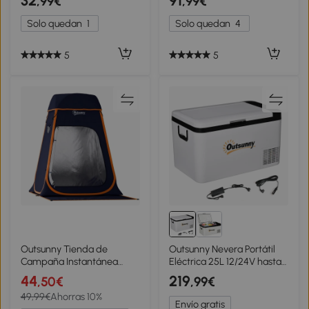
32
91
,99€
,99€
Inclinación Ajustable y
y Asa Telescópica
Bolsa de Transporte
108x55x55 cm Negro
Solo quedan
1
Solo quedan
4
Ø180x196 cm Multicolor
5
5
Outsunny Tienda de
Outsunny Nevera Portátil
Campaña Instantánea
Eléctrica 25L 12/24V hasta
Pop-Up Tienda de Ducha
-20℃ Nevera y Congelador
44
219
,50€
,99€
Camping Portátil con Bolsa
de Compresor para Coche
49,99€
Ahorras 10%
de Transporte
con Luz LED y Asas
Envío gratis