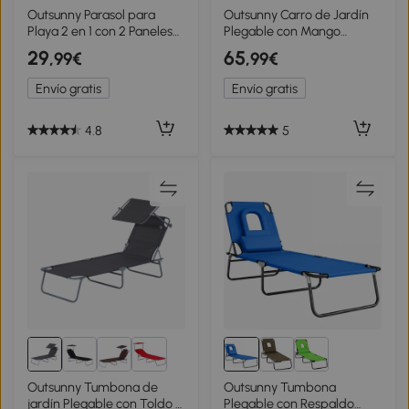
Outsunny Parasol para
Outsunny Carro de Jardín
Playa 2 en 1 con 2 Paneles
Plegable con Mango
Laterales Toldo Portátil
Telescópico Ajustable
29
65
,99€
,99€
Anti-UV con Bolsa de
Puerta Trasera Expandible
Transporte Ø210x222cm
para Campaña y Compra
Envío gratis
Envío gratis
Azul
Verde
4.8
5
Outsunny Tumbona de
Outsunny Tumbona
jardín Plegable con Toldo y
Plegable con Respaldo