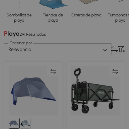
Sombrillas de
Tiendas de
Esteras de playa
Tumbonas 
playa
playa
playa
Playa
291 Resultados
Ordenar por
Relevancia