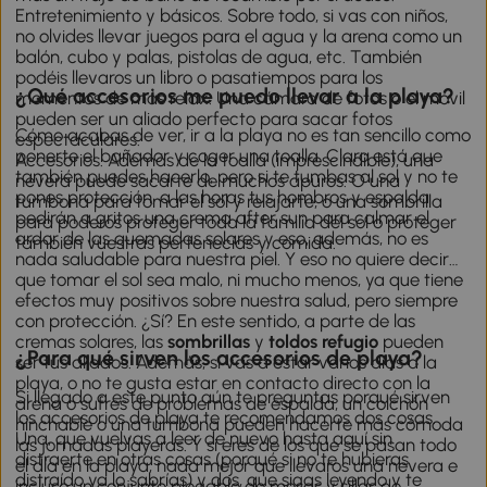
Entretenimiento y básicos. Sobre todo, si vas con niños,
no olvides llevar juegos para el agua y la arena como un
balón, cubo y palas, pistolas de agua, etc. También
podéis llevaros un libro o pasatiempos para los
¿Qué accesorios me puedo llevar a la playa?
momentos de más relax. Una cámara de fotos o el móvil
pueden ser un aliado perfecto para sacar fotos
Cómo acabas de ver, ir a la playa no es tan sencillo como
espectaculares.
ponerte el bañador y coger una toalla. Claro está que
Accesorios. Además de la toalla (imprescindible), una
también puedes hacerlo, pero si te tumbas al sol y no te
nevera puede sacarte de muchos apuros. O una
pones protección, a las horas tus hombros y espalda
tumbona para tomar el sol y relajarte, o una sombrilla
pedirán a gritos una crema after sun para calmar el
para poderos proteger toda la familia del sol o proteger
ardor de las quemadas solares y eso, además, no es
también vuestras pertenecías y comida.
nada saludable para nuestra piel. Y eso no quiere decir
que tomar el sol sea malo, ni mucho menos, ya que tiene
efectos muy positivos sobre nuestra salud, pero siempre
con protección. ¿Sí? En este sentido, a parte de las
cremas solares, las
sombrillas
y
toldos refugio
pueden
¿Para qué sirven los accesorios de playa?
ser tus aliados. Además, si vas a estar varios días a la
playa, o no te gusta estar en contacto directo con la
Si llegado a este punto aún te preguntas porqué sirven
arena o sufres de problemas de espalda, un colchón
los accesorios de playa te recomendamos dos cosas.
hinchable o una tumbona pueden hacerte más cómoda
Una, que vuelvas a leer de nuevo hasta aquí sin
las jornadas playeras. Y si eres de los que se pasan todo
distraerte en otras cosas (porqué si no te hubieras
el día en la playa, nada mejor que llevaros una nevera e
distraído ya lo sabrías) y dos, que sigas leyendo y te
incluso un conjunto plegable de mesas y sillas de