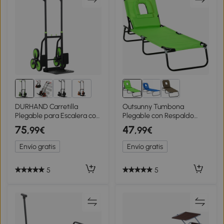
1+
DURHAND Carretilla
Outsunny Tumbona
Plegable para Escalera con
Plegable con Respaldo
Ruedas Carga 120kg
Regulable en 4 Posiciones
75
47
,99€
,99€
Carretilla de Mano Portátil
Tumbona de Jardín con
para Entrega Almacenes
Orificio de Lectura
Envío gratis
Envío gratis
Verde
Almohada Marco Metálico
y Tela Oxford para Playa
Terraza Carga 120 kg
5
5
190x56x28 cm Verde