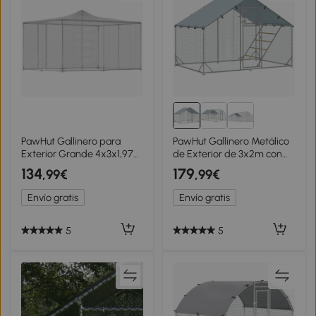
PawHut Gallinero para
PawHut Gallinero Metálico
Exterior Grande 4x3x1,97
de Exterior de 3x2m con
m 12 m² Gallinero de Acero
Percha Multiusos
134
179
,99€
,99€
Galvanizado con Puerta
Comedero Colgante Tipo
con Doble Cierre Plata
Brocheta y Lona Protectora
Envío gratis
Envío gratis
Resistente
5
5