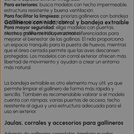
Para exteriores:
busca modelos con techo impermeable,
estructura resistente y buena ventilación.
Para facilitar la limpieza:
prioriza gallineros con bandeja
extraíble y accesos cómodos.
Gallineros con nido, corral y bandeja extraíble
Para mayor seguridad:
elige modelos con puertas,
cierres y malla metálica resistente.
Muchos gallineros incluyen zonas diferenciadas para
mejorar el bienestar de las gallinas. El nido proporciona
un espacio tranquilo para la puesta de huevos, mientras
que el área cerrada permite que las aves descansen
protegidas. Los modelos con corral exterior ofrecen más
libertad de movimiento y ayudan a crear un entorno
más natural.
La bandeja extraíble es otro elemento muy útil, ya que
permite limpiar el gallinero de forma más rápida y
sencilla. También es recomendable valorar si el modelo
cuenta con rampas, varias puertas de acceso, techo
resistente al agua y una estructura adecuada para el
uso en exterior.
Jaulas, corrales y accesorios para gallineros
Además de gallineros completos, también puedes