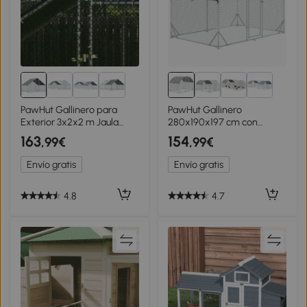
PawHut Gallinero para
PawHut Gallinero
Exterior 3x2x2 m Jaula
280x190x197 cm con
para Gallinas de Acero
Cubierta de Tela Oxford
163
154
,99€
,99€
Galvanizado con Cubierta
Impermeable y Resistente
de PE y Cerradura Plata
a los Rayos UV para Patio
Envío gratis
Envío gratis
Plata
4.8
4.7