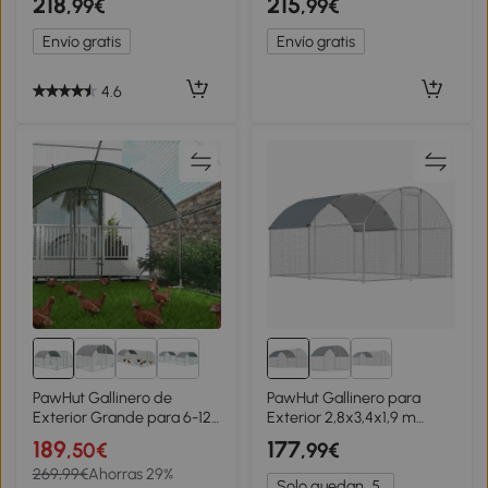
218
215
,99€
,99€
Alambre Techos Asfálticos
Perchas Techo
Nido Bandeja Extraíble y
Impermeable
Envío gratis
Envío gratis
Rampa 200x80x105 cm
150x100x96,5 cm Gris
Marrón
4.6
PawHut Gallinero de
PawHut Gallinero para
Exterior Grande para 6-12
Exterior 2,8x3,4x1,9 m
Gallinas de Acero
Cubierta de Tela Oxford
189
177
,50€
,99€
Galvanizado con Techo de
Anti-UV Impermeable
269,99€
Ahorras 29%
Tela Oxford 2,8x3,8x1,97m
Pestillos para 10-16 Gallinas
Solo quedan
5