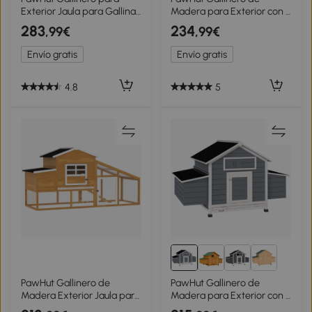
Exterior Jaula para Gallinas
Madera para Exterior con 2
de Acero Galvanizado con
Nidos Bandeja Extraíble
283
234
,99€
,99€
Cubierta de PE y Cerradura
Perchas Techo
3x6x2 m Plata
Impermeable
Envío gratis
Envío gratis
150x100x96,5 cm Amarillo
4.8
5
PawHut Gallinero de
PawHut Gallinero de
Madera Exterior Jaula para
Madera para Exterior con 2
2-4 Gallinas con Corral de
Nidos Bandeja Extraíble