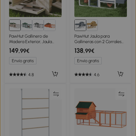
PawHut Gallinero de
PawHut Jaula para
Madera Exterior, Jaula
Gallineras con 2 Corrales
para Gallinas con Nidos,
de Alambre Techo Abrible
149
138
,99€
,99€
Corral, Bandeja Extraíble,
Caja Nido Bandeja
Tapa Abatible, 196x76x97
Extraíble y Rampa
Envío gratis
Envío gratis
cm, Natural
150,5x54x87 cm Gris
4.8
4.6