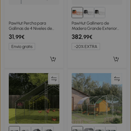
PawHut Percha para
PawHut Gallinero de
Gallinas de 4 Niveles de
Madera Grande Exterior
Madera y Acero para 4-6
con 2 Nidos Corral Techo
31
382
,99€
,99€
Gallinas 140x86 cm para
Asfáltico Bandeja Extraíble
Gallineros de Tubos 25 mm
y Rampa 347x160x150 cm
Envío gratis
-20% EXTRA
Natural
Naranja