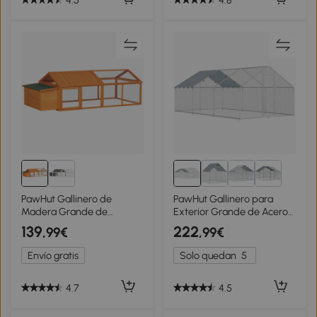
PawHut Gallinero de
PawHut Gallinero para
Madera Grande de
Exterior Grande de Acero
Exterior para 4-8 Gallinas
Galvanizado 5,1x3x1,9 m
139
222
,99€
,99€
con Techo Abatible y Nido
15,3 m² con Cubierta Tela
240x112,5x76 cm Natural
Oxford y Cerradura Plata
Envío gratis
Solo quedan
5
4.7
4.5