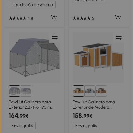
Plata
Plata
Liquidación de verano
4.8
5
PawHut Gallinero para
PawHut Gallinero para
Exterior 2,8x1,9x1,95 m
Exterior de Madera
Jaula de Gallinas de 1
145x90x92 cm para 2-4
164
158
,99€
,99€
Habitación Cubierta de
Gallinas con Nido Casa
Tela Oxford Anti-UV Plata
Lateral Bandeja Extraíble
Envío gratis
Envío gratis
Amarillo