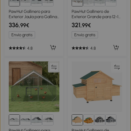
PawHut Gallinero para
PawHut Gallinero de
Exterior Jaula para Gallinas
Exterior Grande para 12-18
de Acero Galvanizado con
Gallinas de Acero
336
321
,99€
,99€
Cubierta de PE y Cerradura
Galvanizado y Techo de
3x8x2 m Plata
Tela Oxford 5,7x2,8x1,97 m
Envío gratis
Envío gratis
Plata
4.8
4.8
PawHut Gallinero para
PawHut Gallinero de