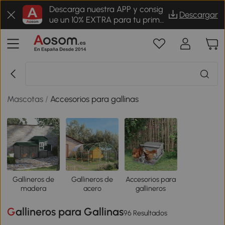
Descarga nuestra APP y consig
Descargar
ue un 10% EXTRA para tu prime
r pedido
Mascotas
/
Accesorios para gallinas
Gallineros de
Gallineros de
Accesorios para
madera
acero
gallineros
Gallineros para Gallinas
96 Resultados