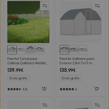
PawHut Corral para
PawHut Gallinero para
Gallinas Gallinero Metálico
Exterior 2,8x1,7x1,9 m
Grande de 3x1,7x1,9 m con
Cubierta de Tela Oxford
139
135
,99€
,99€
Cubierta Impermeable y
Anti-UV Impermeable
Anti-UV Plata
Pestillos para 5-8 Gallinas
Envío gratis
Envío gratis
Plata
4.8
5