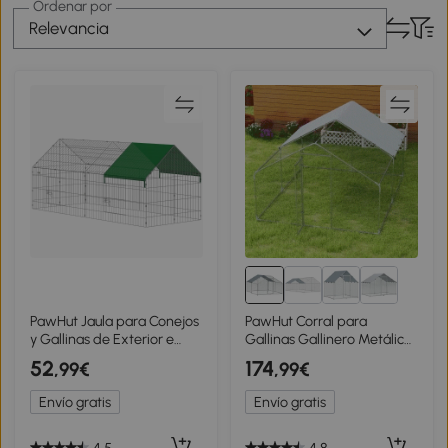
Ordenar por
Relevancia
PawHut Jaula para Conejos
PawHut Corral para
y Gallinas de Exterior e
Gallinas Gallinero Metálico
Interior con Protector Solar
Grande de 3x3,4x1,9 m con
52
174
,99€
,99€
y Rejilla Metálica, para
Cubierta Impermeable y
Animales Pequeños, Patos,
Anti-UV Plata
Envío gratis
Envío gratis
Gallinas, 180x75x75 cm,
Verde
4.5
4.8