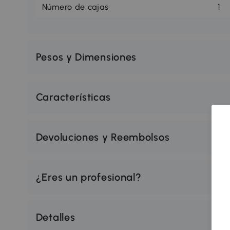
Número de cajas
1
Pesos y Dimensiones
Características
Devoluciones y Reembolsos
¿Eres un profesional?
Detalles