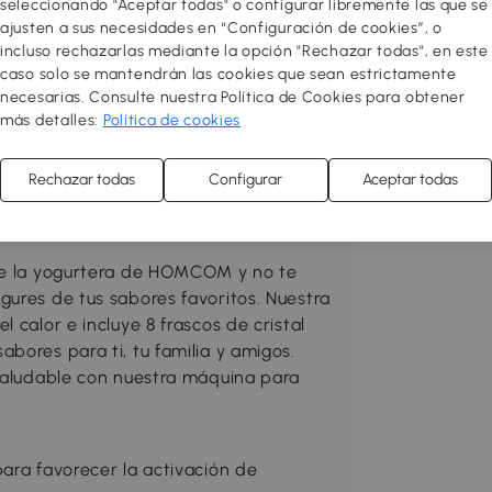
seleccionando "Aceptar todas" o configurar libremente las que se
ajusten a sus necesidades en “Configuración de cookies”, o
 acogedor y funcional! Redecora o
incluso rechazarlas mediante la opción "Rechazar todas", en este
res con muebles de diseño al mejor
caso solo se mantendrán las cookies que sean estrictamente
necesarias. Consulte nuestra Política de Cookies para obtener
ión entre varios estilos para sentirte
más detalles:
Política de cookies
 toque a tu hogar! Puedes hacer tu
o almacenamiento, mejorar el salón,
ualquier estancia que necesites con
Rechazar todas
Configurar
Aceptar todas
ige la yogurtera de HOMCOM y no te
gures de tus sabores favoritos. Nuestra
 calor e incluye 8 frascos de cristal
bores para ti, tu familia y amigos.
 saludable con nuestra máquina para
ara favorecer la activación de