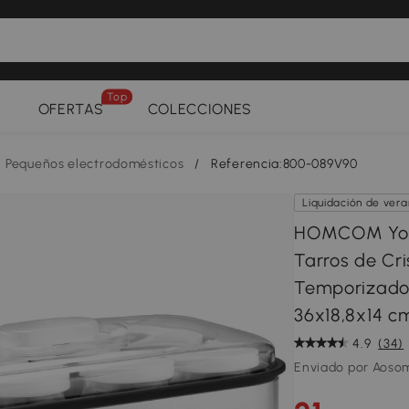
Top
OFERTAS
COLECCIONES
Pequeños electrodomésticos
/
Referencia:800-089V90
Liquidación de ver
HOMCOM Yogu
Tarros de Cr
Temporizado
36x18,8x14 c
4.9
(34)
Enviado por Aoso