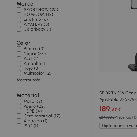
Marca
SPORTNOW (25)
HOMCOM (13)
Lifetime (6)
AIYAPLAY (3)
Colorbaby (1)
Color
Blanco (3)
Negro (34)
Azul (2)
Amarillo (1)
Rojo (3)
Multicolor (2)
Mostrar más
SPORTNOW Canast
Material
Ajustable 236-29
Metal (3)
Tablero de PC Bas
Acero (22)
189
,50€
HDPE (4)
Exterior Negro
Otro material (17)
214,99€
Ahorras 11
Aleación (1)
PVC (1)
Liquidación de ver