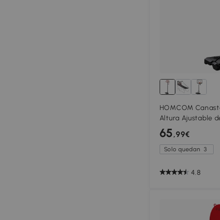
HOMCOM Canasta 
Altura Ajustable 
Rellenable y Rued
65
,99€
Interior Multicolor
Solo quedan
3
4.8