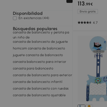
Ajustable en Altu
113
,99€
90x165x302-352c
Envío gratis
Disponibilidad
En existencias (44)
4.7
Búsquedas populares
canasta de baloncesto y pelota pa
un niño de
canasta de baloncesto de juguete
homcom canasta de baloncesto
juguete canasta de baloncesto
canasta baloncesto para interior
canasta para baloncesto
canasta de baloncesto para exterior
canasta de baloncesto infantil
canasta de baloncesto con ruedas
canasta de baloncesto ajustable