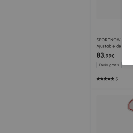
SPORTNOW Canast
Ajustable de 146-
Base Rellenable 
83
,99€
Tablero Irrompibl
Envío gratis
5