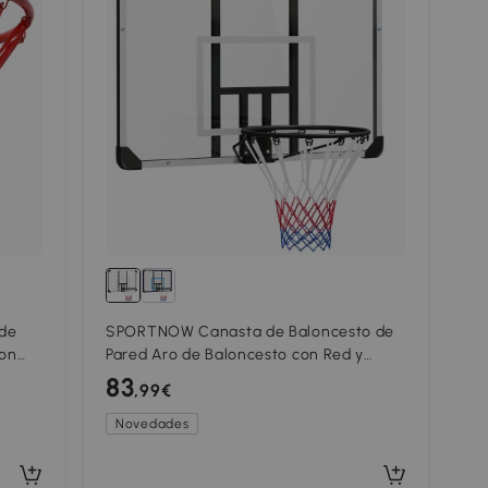
de
SPORTNOW Canasta de Baloncesto de
con
Pared Aro de Baloncesto con Red y
y 12
Marco de Acero para Exterior 113x61x73
83
,99€
cm Blanco y Negro
Novedades