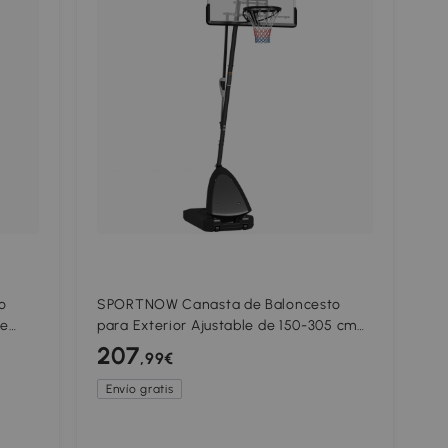
o
SPORTNOW Canasta de Baloncesto
le
para Exterior Ajustable de 150-305 cm
con Ruedas Base Rellenable y Sistema
207
,99€
de Retorno Negro
Envío gratis