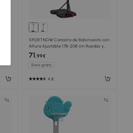
o con
SPORTNOW Canasta de Baloncesto con
s y
Altura Ajustable 178-208 cm Ruedas y
 y
Base Rellenable para +6 Años
71
,99€
75x56x210-240 cm Amarillo y Negro
Envío gratis
4.8
ar
Comparar