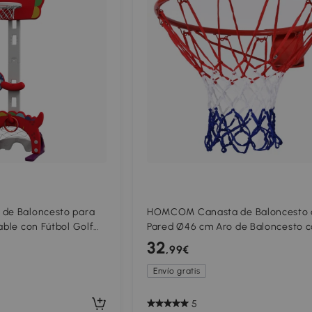
 de Baloncesto para
HOMCOM Canasta de Baloncesto 
ble con Fútbol ​​Golf
Pared Ø46 cm Aro de Baloncesto 
nzamiento de Pelota
Red de Baloncesto Marco Metálico 
32
,99€
Ganchos Rojo
Envío gratis
5