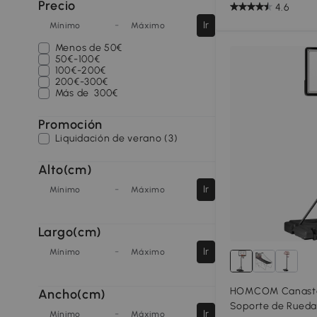
Precio
4.6
-
Ir
Mínimo
Máximo
Menos de
50€
50€-100€
100€-200€
200€-300€
Más de
300€
Promoción
Liquidación de verano (3)
Alto(cm)
-
Ir
Mínimo
Máximo
Largo(cm)
-
Ir
Mínimo
Máximo
HOMCOM Canasta 
Ancho(cm)
Soporte de Rueda
-
Ir
Mínimo
Máximo