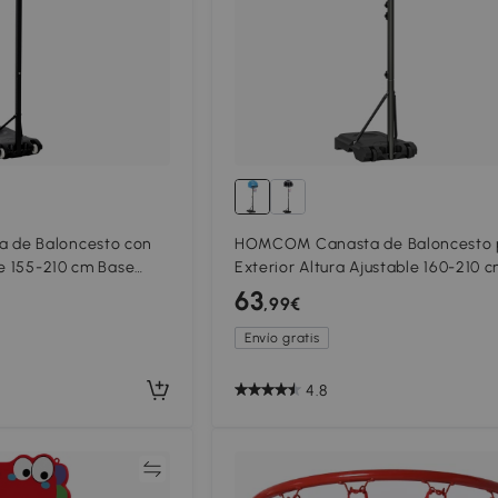
de Baloncesto con
HOMCOM Canasta de Baloncesto 
de 155-210 cm Base
Exterior Altura Ajustable 160-210 
as para Exterior e
Ruedas y Base Rellenable 76x48x
63
,99€
Negro
Envío gratis
4.8
Comparar
Compar