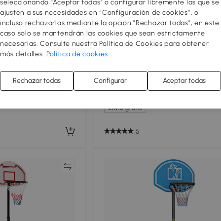
seleccionando "Aceptar todas" o configurar libremente las que se
ajusten a sus necesidades en “Configuración de cookies”, o
incluso rechazarlas mediante la opción "Rechazar todas", en este
caso solo se mantendrán las cookies que sean estrictamente
necesarias. Consulte nuestra Política de Cookies para obtener
más detalles:
Política de cookies
a de Baloncesto
SPORTNOW Canasta de Baloncest
236 cm con Ruedas y
Altura Ajustable 178-208 cm Rueda
Rechazar todas
Configurar
Aceptar todas
con Agua o Arena
Base Rellenable para Adolescentes
82
,99€
e Negro
Adultos Rojo y Negro
Envío gratis
5
Comparar
Compar