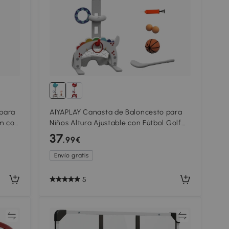
para
AIYAPLAY Canasta de Baloncesto para
cm con
Niños Altura Ajustable con Fútbol ​​Golf
254 cm
Anillas Juego de Lanzamiento de Pelota
37
,99€
Multicolor
Envío gratis
5
ar
Comparar