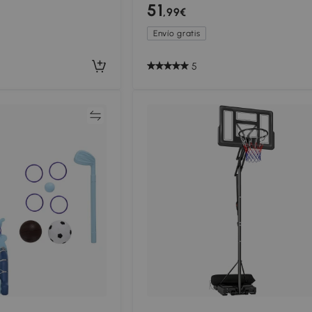
ra con Base Rellenable
Base Rellenable para Interior Ø38x
51
,99€
m Negro
179 cm Negro
Envío gratis
5
Comparar
Compar