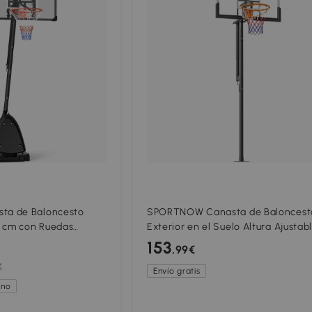
a de Baloncesto
SPORTNOW Canasta de Baloncest
3 cm con Ruedas
Exterior en el Suelo Altura Ajustab
e Rellenable para
230-375 cm con Soporte Tablero
153
,99€
Irrompible 120 cm Aro Ø48 cm
%
Envío gratis
ano