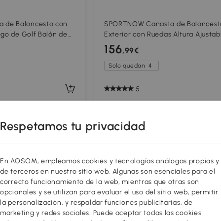
de Baloncesto con
SPORTNOW Canasta de Baloncest
ego de Golf Balón de
Exterior con Ruedas Altura Ajustab
 Ajustable Centro de
235-305 cm Base Rellenable y Bol
156
,99€
Niños de +3 Años
Peso Negro
l
Solo quedan
4
5
Respetamos tu privacidad
Comparar
Compar
En AOSOM, empleamos cookies y tecnologías análogas propias y
de terceros en nuestro sitio web. Algunas son esenciales para el
correcto funcionamiento de la web, mientras que otras son
opcionales y se utilizan para evaluar el uso del sitio web, permitir
la personalización, y respaldar funciones publicitarias, de
marketing y redes sociales. Puede aceptar todas las cookies