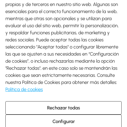
Métodos de Pago
propias y de terceros en nuestro sitio web. Algunas son
esenciales para el correcto funcionamiento de la web,
mientras que otras son opcionales y se utilizan para
evaluar el uso del sitio web, permitir la personalización,
y respaldar funciones publicitarias, de marketing y
Envíos
redes sociales. Puede aceptar todas las cookies
seleccionando "Aceptar todas" o configurar libremente
las que se ajusten a sus necesidades en “Configuración
de cookies”, o incluso rechazarlas mediante la opción
"Rechazar todas", en este caso solo se mantendrán las
Descargar Aosom App
cookies que sean estrictamente necesarias. Consulte
nuestra Política de Cookies para obtener más detalles:
Google Play
Política de cookies
Rechazar todas
931 29 45 12 (L-V de 8:30 a 17:30h)
atencioncliente@aosom.es
Configurar
C/ Roc Gros, nº 15. 08550 Els Hostalets de Balenyà (Barcelona),