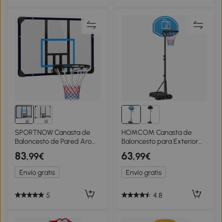
SPORTNOW Canasta de
HOMCOM Canasta de
Baloncesto de Pared Aro
Baloncesto para Exterior
de Baloncesto para
Altura Ajustable 160-210
83
63
,99€
,99€
Exterior 113x61x73 cm Azul
cm con Ruedas y Base
y Negro
Rellenable 76x48x254 cm
Envío gratis
Envío gratis
Negro
5
4.8