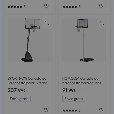
5
5
SPORTNOW Canasta de
HOMCOM Canasta de
Baloncesto para Exterior
baloncesto para adultos
Ajustable de 150-305 cm
con tablero de PVC
207
91
,99€
,99€
con Ruedas Base
ajustable 210-260cm
Rellenable y Sistema de
ruedas integradas Blanco
Envío gratis
Envío gratis
Retorno Negro
5