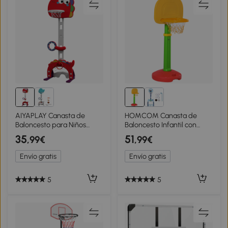
AIYAPLAY Canasta de
HOMCOM Canasta de
Baloncesto para Niños
Baloncesto Infantil con
Altura Ajustable con Fútbol ​​
Altura Ajustable 2 Pelotas y
35
51
,99€
,99€
Golf Lazo Juego de
Bomba de Aire para Niños
Lanzamiento de Pelota
+3 Años Juguetes
Envío gratis
Envío gratis
Rojo
Deportivos en Interiores y
Exteriores 52,5x44x120-
160 cm Multicolor
5
5