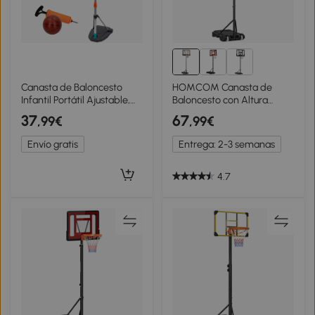
Canasta de Baloncesto
HOMCOM Canasta de
Infantil Portátil Ajustable,
Baloncesto con Altura
46,5x40x165 Cm, Negro
Ajustable 206-260 cm Aro
37
67
,99€
,99€
de Baloncesto con Ruedas
y Base Rellenable Negro
Envío gratis
Entrega: 2-3 semanas
4.7