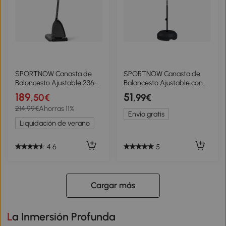
SPORTNOW Canasta de
SPORTNOW Canasta de
Baloncesto Ajustable 236-
Baloncesto Ajustable con
293 cm con Ruedas Tablero
Diana Magnética y Dardos
189
51
,50€
,99€
de PC Base Rellenable para
Base Rellenable para
214,99€
Ahorras 11%
Exterior Negro
Interior Ø38x129-179 cm
Envío gratis
Negro
Liquidación de verano
4.6
5
Cargar más
La Inmersión Profunda