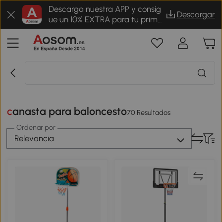
Descarga nuestra APP y consig
Descargar
ue un 10% EXTRA para tu prime
r pedido
canasta para baloncesto
70 Resultados
Ordenar por
Relevancia