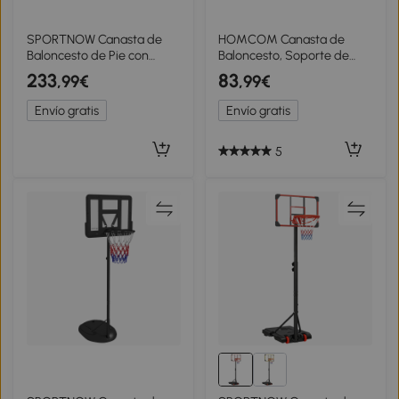
SPORTNOW Canasta de
HOMCOM Canasta de
Baloncesto de Pie con
Baloncesto, Soporte de
Altura Ajustable de 1,35 a
Baloncesto, Ajustable en
233
83
,99€
,99€
3,05 m con Ruedas, Base
Altura, con Ruedas,
de Lastre y Bolsa de Arena,
Rellenable con Agua, Negro
Envío gratis
Envío gratis
Azul
5