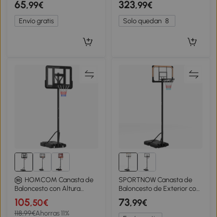
65
323
,99€
,99€
cm con Ruedas y Base
Azul y Blanco
Rellenable 76x48x254 cm
Envío gratis
Solo quedan
8
Negro
SPORTNOW Canasta de
HOMCOM Canasta de
Baloncesto de Exterior con
Baloncesto con Altura
Altura Ajustable 182-213 cm
Ajustable 220-365 cm Aro
105
73
,50€
,99€
Ruedas Base Rellenable
de Baloncesto con Soporte
118,99€
Ahorras 11%
Negro
Ruedas Base Rellenable