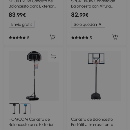
SPORTNOW Canasta de
SPORTNOW Canasta de
Baloncesto para Exterior
Baloncesto con Altura
con Altura Ajustable 216-
Ajustable 178-208 cm
83
82
,99€
,99€
277 cm Ruedas y Base
Ruedas y Base Rellenable
Rellenable Negro
para Adolescentes y
Envío gratis
Solo quedan
9
Adultos Rojo y Negro
5
5
HOMCOM Canasta de
Canasta de Baloncesto
Baloncesto para Exterior
Portátil Ultrarresistente
Altura Ajustable 160-210
Regulable, 244-305 Cm,