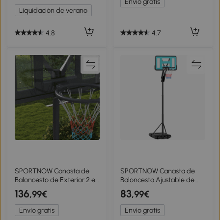
Envío gratis
Negro
Liquidación de verano
4.8
4.7
SPORTNOW Canasta de
SPORTNOW Canasta de
Baloncesto de Exterior 2 en
Baloncesto Ajustable de
1 con Altura Ajustable 230-
146-236 cm con Ruedas y
136
83
,99€
,99€
305 cm Aro de Baloncesto
Base Rellenable con Agua o
con Soporte Ruedas Base
Arena Tablero Irrompible
Envío gratis
Envío gratis
Negro
Negro