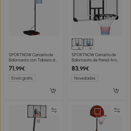
SPORTNOW Canasta de
SPORTNOW Canasta de
Baloncesto con Tablero de
Baloncesto de Pared Aro
Dardos Altura Ajustable
de Baloncesto con Red y
71
83
,99€
,99€
Base Rellenable y Ruedas
Marco de Acero para
74x55x210-247 cm Negro
Exterior 113x61x73 cm
Envío gratis
Novedades
Blanco y Negro