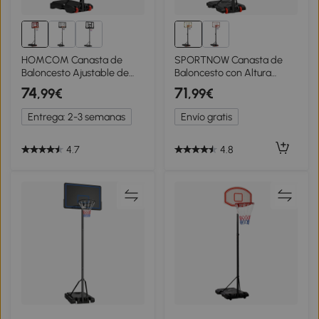
HOMCOM Canasta de
SPORTNOW Canasta de
Baloncesto Ajustable de
Baloncesto con Altura
205-261 cm Aro de
Ajustable 178-208 cm
74
71
,99€
,99€
Baloncesto Portátil con
Ruedas y Base Rellenable
Soporte de Acero Base
para +6 Años 75x56x210-
Entrega: 2-3 semanas
Envío gratis
Rellenable y 2 Ruedas de
240 cm Amarillo y Negro
Transporte para Niños y
Adultos Rojo Negro
4.7
4.8