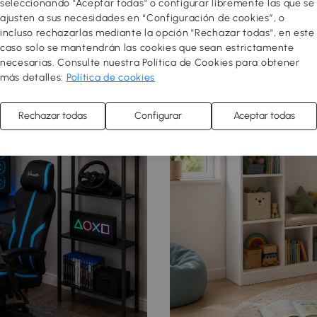
seleccionando "Aceptar todas" o configurar libremente las que se
ajusten a sus necesidades en “Configuración de cookies”, o
incluso rechazarlas mediante la opción "Rechazar todas", en este
caso solo se mantendrán las cookies que sean estrictamente
necesarias. Consulte nuestra Política de Cookies para obtener
más detalles:
Política de cookies
Rechazar todas
Configurar
Aceptar todas