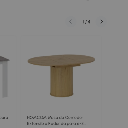
1
/
4
para
HOMCOM Mesa de Comedor
HOMCOM
Extensible Redonda para 6-8
Redonda