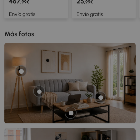
467
25
,99€
,99€
Barra de Mariposa 45kg
Dominadas de Pared
Envío gratis
Envío gratis
de Pesas Cuerda
con Mangos
Aparato de Fitness con
Antideslizantes Carga
Capacidad
110 kg Gris y Negro
Más fotos