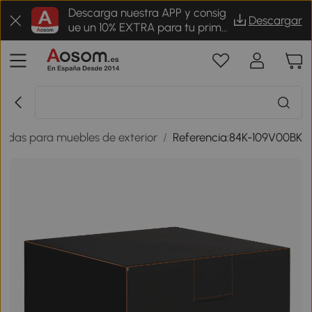
Descarga nuestra APP y consig
Descargar
ue un 10% EXTRA para tu prime
r pedido
undas para muebles de exterior
/
Referencia:84K-109V00BK