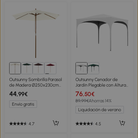
dejando 50 cm a la izquierda y 55 a la
derecha.
1+
Outsunny Sombrilla Parasol
Outsunny Cenador de
de Madera Ø250x230cm
Jardín Plegable con Altura
para Exterior con 6 Varillas
Ajustable Bolsa de
44
76
,99€
,50€
Sistema de Polea Color
Transporte Impermeable
89,99€
Ahorras 14%
Blanco
Anti-UV y Bolsas de Arena
Envío gratis
Blanco
Liquidación de verano
4.7
4.5