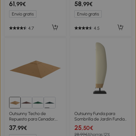
300x200x245 cm con
4x3 m con Techo Doble
61
58
,99€
,99€
Ángulo Ajustable Mástil de
Orificios de Drenaje Solo
Aluminio Manivela y
Toldo NO Incluye Marco
Envío gratis
Envío gratis
Protección UV 50+ Verde
Beige
4.7
4.5
2+
Outsunny Techo de
Outsunny Funda para
Repuesto para Cenador,
Sombrilla de Jardín Funda
3x3 m, Cubierta de
para Parasol Impermeable
37
25
,99€
,50€
Repuesto con 8 Orificios de
Tela Oxford 600D Cubierta
28,99€
Ahorras 12%
Drenaje, Ventilación y
de Parasol con Cremallera