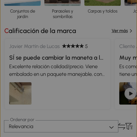
Conjuntos de
Parasoles y
Carpas y toldos
Ja
jardín
sombrillas
Calificación de la marca
Ver más
Javier Martín de Lucas
5
Cliente
SÍ se puede cambiar la maneta a la
Muy mu
derecha
Excelente relación calidad/precio. Viene
Es como
embalado en un paquete manejable, con
tiene u
las barras largas en tres partes. Montaje
imperme
laborioso, pero preciso. En el paso 4 no
bien em
olvidarse de insertar las tuercas
rectangulares E-1 que son necesarias para
la pieza que ayuda a terminar de plegar
Ordenar por
los brazos. Para cambiar la maneta basta
Relevancia
cambiar el mecanismo al otro soporte de
eje y resituar los brazos en el paso 3,