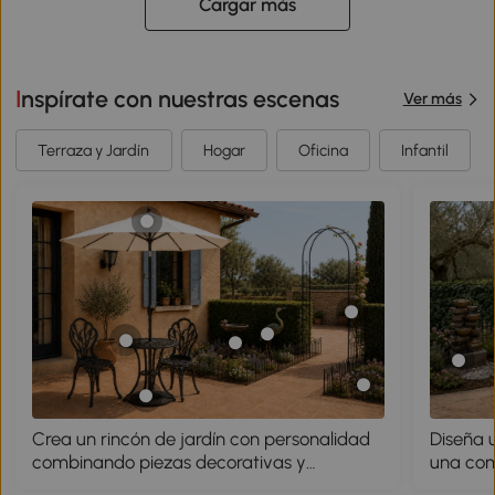
Cargar más
Inspírate con nuestras escenas
Ver más
Terraza y Jardín
Hogar
Oficina
Infantil
Crea un rincón de jardín con personalidad
Diseña 
combinando piezas decorativas y
una com
funcionales. El arco con flores aporta
vegetaci