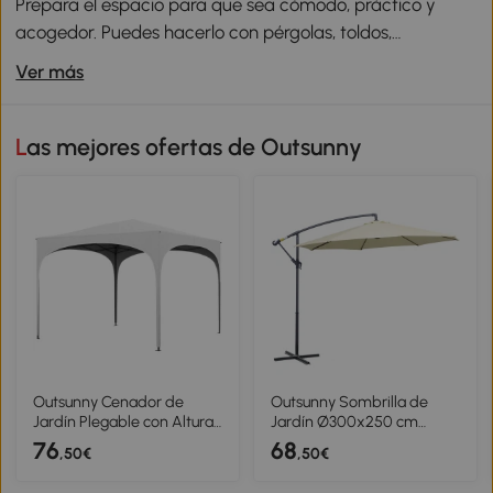
Prepara el espacio para que sea cómodo, práctico y
acogedor. Puedes hacerlo con pérgolas, toldos,
sombrillas, suelos de exterior, jardineras y cobertizos.
Ver más
Compra muebles de exterior cómodos y elegantes,
añade una barbacoa y podrás disfrutar al máximo del
aire libre ¡Con los productos Outsunny tus eventos y
Las mejores ofertas de Outsunny
fiestas serán inolvidables!
Outsunny Cenador de
Outsunny Sombrilla de
Jardín Plegable con Altura
Jardín Ø300x250 cm
Ajustable Bolsa de
Parasol Excéntrico
76
68
,50€
,50€
Transporte Impermeable
Inclinable con Manivela
Anti-UV y Bolsas de Arena
Base Cruzada y Soporte de