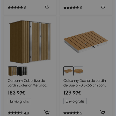
5
5
Outsunny Cobertizo de
Outsunny Ducha de Jardín
Jardín Exterior Metálico
de Suelo 70,5x55 cm con
1,37 m² 163x89x163 cm con
Chorro hasta 4 m con
183
129
,99€
,99€
Techo Inclinado, Puertas
Estructura de Aluminio
con Pestillo y Guantes
Resistente a los Rayos UV
Envío gratis
Envío gratis
Marrón
4.8
5