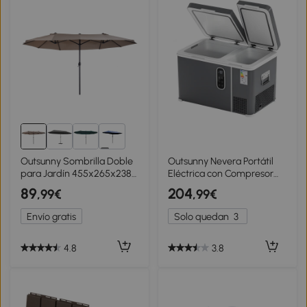
1+
Outsunny Sombrilla Doble
Outsunny Nevera Portátil
para Jardín 455x265x238
Eléctrica con Compresor
cm Parasol Grande con
35L Doble Zona Control
89
204
,99€
,99€
Manivela Manual
App Luz LED Pantalla para
Protección Solar Color Café
Coche y Camping Negro
Envío gratis
Solo quedan
3
4.8
3.8