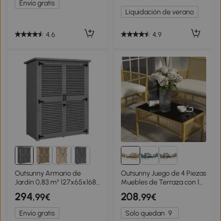
Envío gratis
Protección UV, SOLO Toldo
para Jardín Exterior
Liquidación de verano
de Recambio para
Ø56x220 cm Beige
Pabellón Gazebo, Beige
4.6
4.9
Outsunny Armario de
Outsunny Juego de 4 Piezas
Jardín 0,83 m² 127x65x168
Muebles de Terraza con 1
cm con 2 Puertas de
Sofá de 2 Plazas 2 Sillones
294
208
,99€
,99€
Persiana 2 Estantes 2 Asas
y 1 Mesa de Centro con
y Techo Impermeable Gris
Encimera de Cristal Beige
Envío gratis
Solo quedan
9