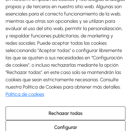
Métodos de Pago
propias y de terceros en nuestro sitio web. Algunas son
esenciales para el correcto funcionamiento de la web,
mientras que otras son opcionales y se utilizan para
evaluar el uso del sitio web, permitir la personalización,
y respaldar funciones publicitarias, de marketing y
Envíos
redes sociales. Puede aceptar todas las cookies
seleccionando "Aceptar todas" o configurar libremente
las que se ajusten a sus necesidades en “Configuración
de cookies”, o incluso rechazarlas mediante la opción
"Rechazar todas", en este caso solo se mantendrán las
Descargar Aosom App
cookies que sean estrictamente necesarias. Consulte
nuestra Política de Cookies para obtener más detalles:
Google Play
Política de cookies
Rechazar todas
931 29 45 12 (L-V de 8:30 a 17:30h)
atencioncliente@aosom.es
Configurar
C/ Roc Gros, nº 15. 08550 Els Hostalets de Balenyà (Barcelona),