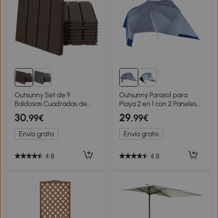
Outsunny Set de 9
Outsunny Parasol para
Baldosas Cuadradas de
Playa 2 en 1 con 2 Paneles
30x30 cm con Área de 0,81
Laterales Toldo Portátil
30
29
,99€
,99€
m² Losetas Sistema de Clic
Anti-UV con Bolsa de
para Balcón Terraza Jardín
Transporte Ø210x222cm
Envío gratis
Envío gratis
Marrón
Azul
4.8
4.8