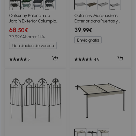
4+
5+
Outsunny Balancín de
Outsunny Marquesinas
Jardín Exterior Columpio
Exterior para Puertas y
de 3 Plazas con Toldo
Ventanas 110x60 cm
68
39
,50€
,99€
Ajustable y Marco de Acero
79,99€
Ahorras 14%
para Terraza 172x110x153
Envío gratis
cm Negro
Liquidación de verano
5
4.9