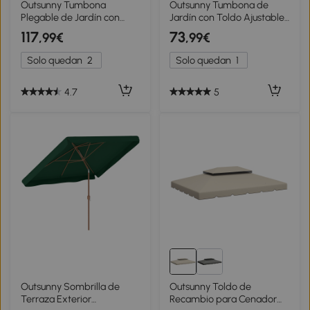
Outsunny Tumbona
Outsunny Tumbona de
Plegable de Jardín con
Jardín con Toldo Ajustable
Respaldo Ajustable en 7
Respaldo Regulable en 4
117
73
,99€
,99€
Posiciones Cojín Cuerpo
Niveles Reposacabezas
Entero y Cabeza
para Terraza 70x200x45
Solo quedan
2
Solo quedan
1
137x63,5x100,5 cm Gris
cm Crema
4.7
5
Outsunny Sombrilla de
Outsunny Toldo de
Terraza Exterior
Recambio para Cenador