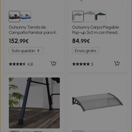
Outsunny Tienda de
Outsunny Carpa Plegable
Campaña Familiar para 4
Pop-up 3x3 m con Pared
Personas Impermeable con
Lateral UPF50+ Altura
152
84
,99€
,99€
Dormitorios
Ajustable Empuje Central
Independientes
Bolsa de Transporte Blanco
Solo quedan
4
Envío gratis
435x251x195 cm Gris y
Blanco
4.8
5