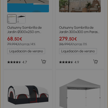
Outsunny Sombrilla de
Outsunny Sombrilla de
Jardín Ø300x250 cm
Jardín 300x300 cm Parasol
Parasol Excéntrico
de Aluminio con Manivela
68
279
,50€
,50€
Inclinable con Manivela
Poste Giratorio 360° Doble
79,99€
Ahorras 14%
316,99€
Ahorras 11%
Base Cruzada y Soporte de
Techo Inclinable Caqui
Metal 8 Varillas para
Liquidación de verano
Liquidación de verano
Terraza Exterior Balcón
Beige
4.7
4.9