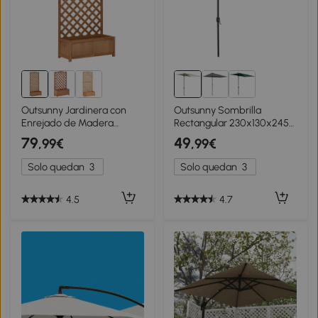
Outsunny Jardinera con
Outsunny Sombrilla
Enrejado de Madera
Rectangular 230x130x245
Maciza Arriate Macetero
cm Parasol para Pared
79
49
,99€
,99€
con Soporte para
Media Sombrilla con
Trepadora Cultivos Plantas
Manivela Protección UV
Solo quedan
3
Solo quedan
3
Flores para Balcón Terraza
30+ Impermeable Tela
Jardín Exterior 76x36x170
Poliéster180 g/m² para
cm Marrón
Balcón Terraza Jardín
4.5
4.7
Beige