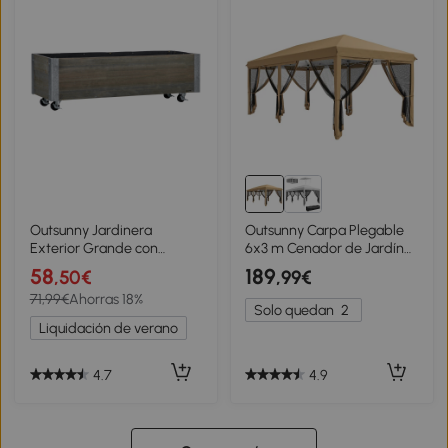
Outsunny Jardinera
Outsunny Carpa Plegable
Exterior Grande con
6x3 m Cenador de Jardín
Ruedas Tela no Tejida
con 6 Mosquiteras Bolsa de
58
189
,50€
,99€
Jardinera y Sistema de
Transporte y Marco de
71,99€
Ahorras 18%
Drenaje 96x30,6x30 cm
Acero para Camping
Solo quedan
2
Gris Claro
Fiestas Beige
Liquidación de verano
4.7
4.9