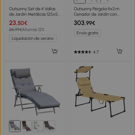
Outsunny Set de 4 Vallas
Outsunny Pérgola 4x3 m
de Jardín Metálicas 125x57
Cenador de Jardín con
cm con Diseño Arqueado
Techo Retráctil de Poliéster
23
303
,50€
,99€
Resistente Fácil de Instalar
y Marco de Acero Crema y
26,99€
Ahorras 12%
para Patio Césped Negro
Gris Oscuro
Envío gratis
Liquidación de verano
4.7