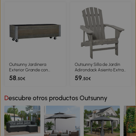
Blanco
Metal 8 Varillas para
Terraza Exterior Balcón
Beige
Outsunny Jardinera
Outsunny Silla de Jardín
Exterior Grande con
Adirondack Asiento Extra
Ruedas Tela no Tejida
Ancho Carga 150 kg para
58
59
,50€
,50€
Jardinera y Sistema de
Patio Terraza Balcón
Drenaje 96x30,6x30 cm
78x89x88 cm Gris Claro
Gris Claro
Descubre otros productos Outsunny