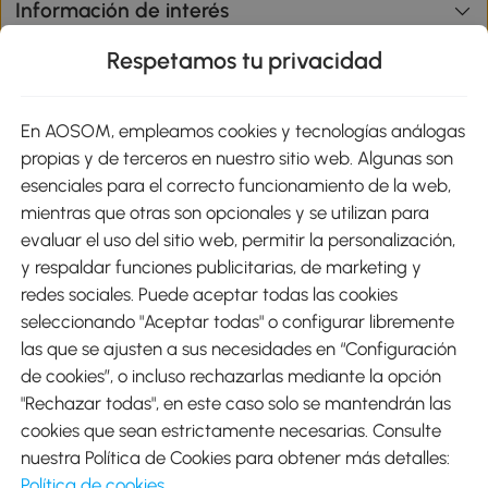
Información de interés
Respetamos tu privacidad
sitio
En AOSOM, empleamos cookies y tecnologías análogas
Métodos de Pago
propias y de terceros en nuestro sitio web. Algunas son
esenciales para el correcto funcionamiento de la web,
mientras que otras son opcionales y se utilizan para
evaluar el uso del sitio web, permitir la personalización,
y respaldar funciones publicitarias, de marketing y
Envíos
redes sociales. Puede aceptar todas las cookies
seleccionando "Aceptar todas" o configurar libremente
las que se ajusten a sus necesidades en “Configuración
de cookies”, o incluso rechazarlas mediante la opción
"Rechazar todas", en este caso solo se mantendrán las
Descargar Aosom App
cookies que sean estrictamente necesarias. Consulte
nuestra Política de Cookies para obtener más detalles:
Google Play
Política de cookies