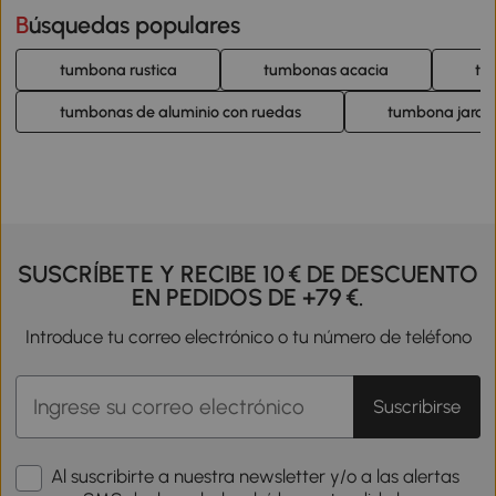
Búsquedas populares
tumbona rustica
tumbonas acacia
tu
tumbonas de aluminio con ruedas
tumbona jardi
SUSCRÍBETE Y RECIBE 10 € DE DESCUENTO
EN PEDIDOS DE +79 €.
Introduce tu correo electrónico o tu número de teléfono
Suscribirse
Al suscribirte a nuestra newsletter y/o a las alertas