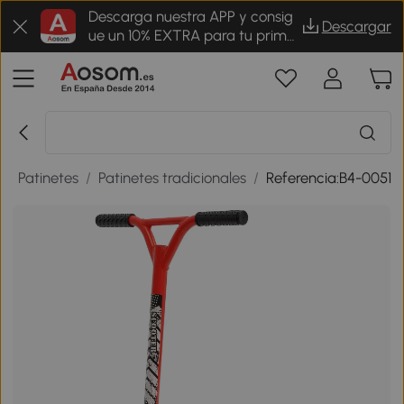
Descarga nuestra APP y consig
Descargar
ue un 10% EXTRA para tu prime
r pedido
/
Patinetes
/
Patinetes tradicionales
/
Referencia:B4-0051