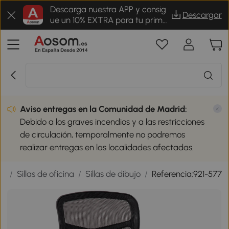
Descarga nuestra APP y consig
Descargar
ue un 10% EXTRA para tu prime
r pedido
Aviso entregas en la Comunidad de Madrid:
Debido a los graves incendios y a las restricciones
de circulación, temporalmente no podremos
realizar entregas en las localidades afectadas.
na
/
Sillas de oficina
/
Sillas de dibujo
/
Referencia:921-577