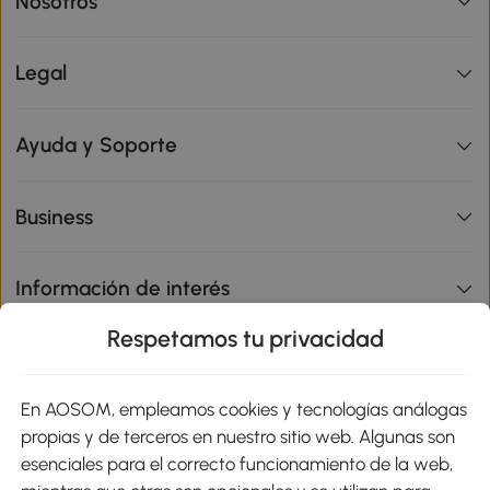
Nosotros
Legal
Ayuda y Soporte
Business
Información de interés
Respetamos tu privacidad
sitio
En AOSOM, empleamos cookies y tecnologías análogas
Métodos de Pago
propias y de terceros en nuestro sitio web. Algunas son
esenciales para el correcto funcionamiento de la web,