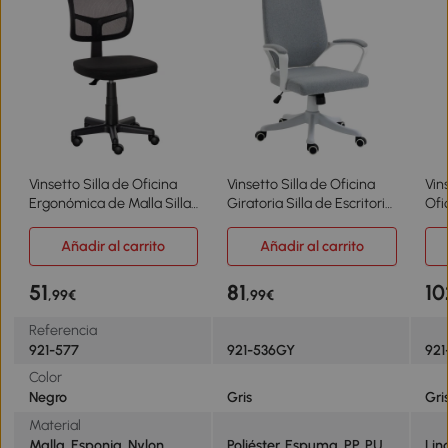
Vinsetto Silla de Oficina
Vinsetto Silla de Oficina
Vin
Ergonómica de Malla Silla
Giratoria Silla de Escritorio
Ofi
de Escritorio Giratoria 360°
Basculante con
Bas
con Altura Ajustable
Reposabrazos y Altura
Rep
Añadir al carrito
Añadir al carrito
Soporte Lumbar
Ajustable para Dormitorio
62,
Transpirable y Ruedas Sin
Salón Carga 120 kg
51
81
10
,99€
,99€
Brazos 43x48x77,5-89,5
62x69x92-100 cm Verde
cm Negro
Gris
Referencia
921-577
921-536GY
921
Color
Negro
Gris
Gri
Material
Malla, Esponja, Nylon
Poliéster, Espuma, PP, PU,
Lin