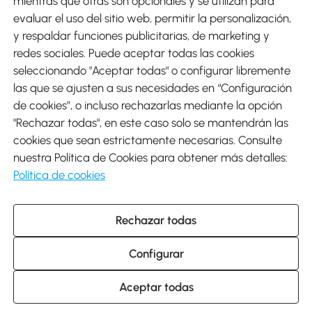
mientras que otras son opcionales y se utilizan para
evaluar el uso del sitio web, permitir la personalización,
y respaldar funciones publicitarias, de marketing y
Envíos
redes sociales. Puede aceptar todas las cookies
seleccionando "Aceptar todas" o configurar libremente
las que se ajusten a sus necesidades en “Configuración
de cookies”, o incluso rechazarlas mediante la opción
"Rechazar todas", en este caso solo se mantendrán las
Descargar Aosom App
cookies que sean estrictamente necesarias. Consulte
nuestra Política de Cookies para obtener más detalles:
Google Play
Política de cookies
Rechazar todas
931 29 45 12 (L-V de 8:30 a 17:30h)
atencioncliente@aosom.es
Configurar
C/ Roc Gros, nº 15. 08550 Els Hostalets de Balenyà (Barcelona),
España
© 2014-2026 SPANISH AOSOM, S.L (NIF: B66295775) Todos los
Aceptar todas
derechos reservados.