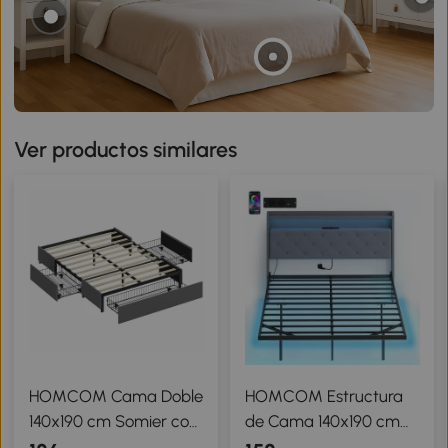
Ver productos similares
HOMCOM Cama Doble
HOMCOM Estructura
140x190 cm Somier con
de Cama 140x190 cm
3 Cajones y Estructura
con Somier Metálico,