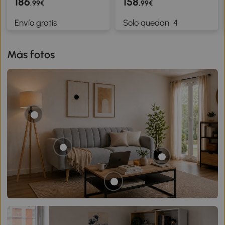
186
158
,99€
,99€
de Metal Carga 363 kg
Luces LED RGB y
Envío gratis
Solo quedan
4
Gris
Estación de Carga, Gris
Más fotos