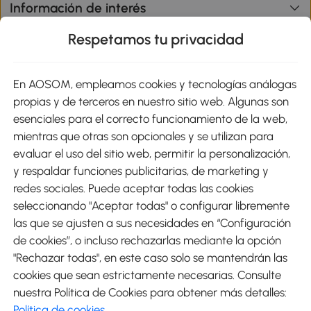
Información de interés
Respetamos tu privacidad
sitio
En AOSOM, empleamos cookies y tecnologías análogas
Métodos de Pago
propias y de terceros en nuestro sitio web. Algunas son
esenciales para el correcto funcionamiento de la web,
mientras que otras son opcionales y se utilizan para
evaluar el uso del sitio web, permitir la personalización,
y respaldar funciones publicitarias, de marketing y
Envíos
redes sociales. Puede aceptar todas las cookies
seleccionando "Aceptar todas" o configurar libremente
las que se ajusten a sus necesidades en “Configuración
de cookies”, o incluso rechazarlas mediante la opción
"Rechazar todas", en este caso solo se mantendrán las
Descargar Aosom App
cookies que sean estrictamente necesarias. Consulte
nuestra Política de Cookies para obtener más detalles:
Google Play
Política de cookies