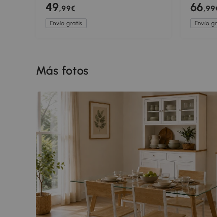
m, IP44 resistente a salpicaduras,
navideñ
49
66
,99€
,99
decoración interior y exterior
para int
Envío gratis
Envío gr
Más fotos