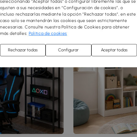
seleccionando "Aceptar todas" o configurar libremente las que se
ajusten a sus necesidades en “Configuración de cookies”, o
incluso rechazarlas mediante la opción "Rechazar todas", en este
caso solo se mantendrán las cookies que sean estrictamente
necesarias. Consulte nuestra Política de Cookies para obtener
más detalles:
Política de cookies
Rechazar todas
Configurar
Aceptar todas