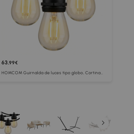
63
,99€
HOMCOM Guirnalda de luces tipo globo, Cortina
de luces RGBW, IP44 resistente al agua para
decoración interior y exterior