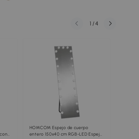
1
/
4
HOMCOM Espejo de cuerpo
Outsunn
 con
entero 150x40 cm RGB-LED Espejo
nieve n