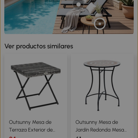
Ver productos similares
Outsunny Mesa de
Outsunny Mesa de
Terraza Exterior de
Jardín Redonda Mesa
Ratán PE Plegable con
de Terraza Exterior