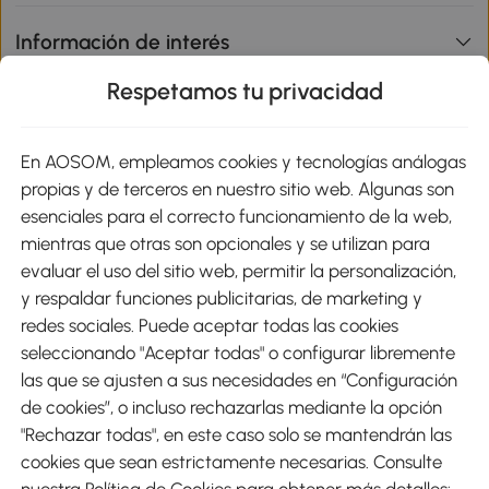
Información de interés
Respetamos tu privacidad
sitio
En AOSOM, empleamos cookies y tecnologías análogas
Métodos de Pago
propias y de terceros en nuestro sitio web. Algunas son
esenciales para el correcto funcionamiento de la web,
mientras que otras son opcionales y se utilizan para
evaluar el uso del sitio web, permitir la personalización,
y respaldar funciones publicitarias, de marketing y
Envíos
redes sociales. Puede aceptar todas las cookies
seleccionando "Aceptar todas" o configurar libremente
las que se ajusten a sus necesidades en “Configuración
de cookies”, o incluso rechazarlas mediante la opción
"Rechazar todas", en este caso solo se mantendrán las
Descargar Aosom App
cookies que sean estrictamente necesarias. Consulte
nuestra Política de Cookies para obtener más detalles: