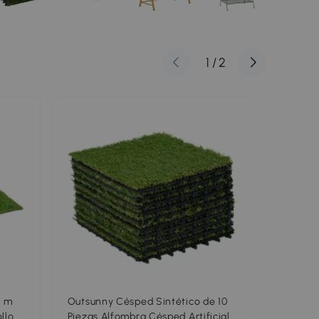
1
/
2
1 m
Outsunny Césped Sintético de 10
Outsunn
llo
Piezas Alfombra Césped Artificial
4m Alfo