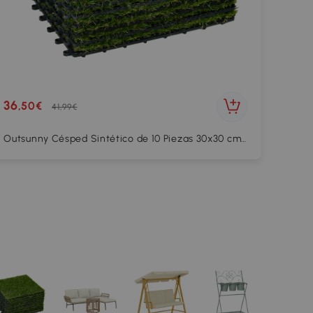
36
,50€
41,99€
Outsunny Césped Sintético de 10 Piezas 30x30 cm
con Altura de Hierba 25 mm Anti-UV Alfombra
Césped Artificial Verde Oscuro