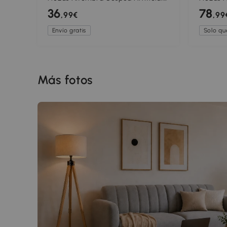
30x30 cm con Altura de Hierba 20
30x30 c
36
78
,99€
,99
mm y Anti-UV Verde Oscuro
mm Dren
Envío gratis
Solo q
Más fotos