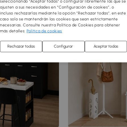
seleccionando "Aceptar todas" o configurar libremente las que se
ajusten a sus necesidades en “Configuración de cookies”, o
incluso rechazarlas mediante la opción "Rechazar todas", en este
caso solo se mantendrán las cookies que sean estrictamente
necesarias. Consulte nuestra Política de Cookies para obtener
más detalles:
Política de cookies
Rechazar todas
Configurar
Aceptar todas