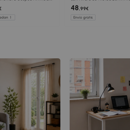
m con Altura de Hierba 25
de Hierba Sintética de Exteri
48
€
,99€
aje Automático Verde
para Jardín y Terraza
uedan
1
Envío gratis