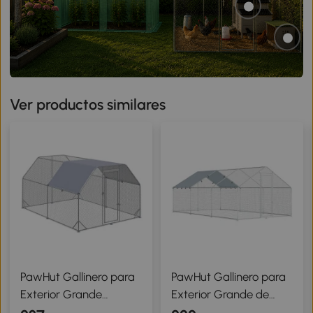
Ver productos similares
PawHut Gallinero para
PawHut Gallinero para
Exterior Grande
Exterior Grande de
2,8x3,8x1,95 m Jaula de
Acero Galvanizado