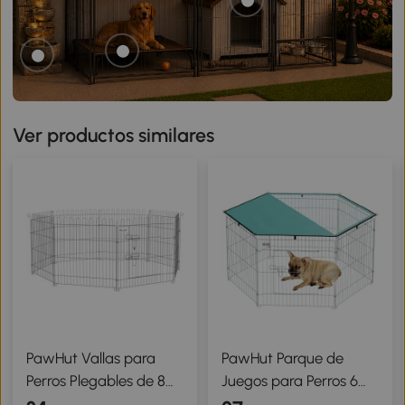
Ver productos similares
PawHut Vallas para
PawHut Parque de
Perros Plegables de 8
Juegos para Perros 6
Piezas 63x60 cm con 1
Paneles 59x60 cm