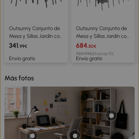
Outsunny Conjunto de
Outsunny Conjunto de
Mesa y Sillas Jardín con
Mesa y Sillas Jardín con
Sillas Apilables y Marco
Mesa Extensible Marco
341
684
,99€
,50€
de Acero para Terraza
de Aluminio 8 Sillas y
759,99€
Ahorras 9%
Envío gratis
Envío gratis
Patio Gris Claro
Tablero de Lamas de
Madera Plástica
Más fotos