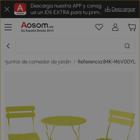
Descarga nuestra APP y consig
Descargar
ue un 10% EXTRA para tu prime
r pedido
onjuntos de comedor de jardín
/
Referencia:84K-146V00YL