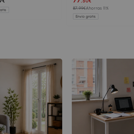
9€
,50€
egulable, gris
Niveles Flujo Ajustable Gris
87,99€
Ahorras 11%
atis
Envío gratis