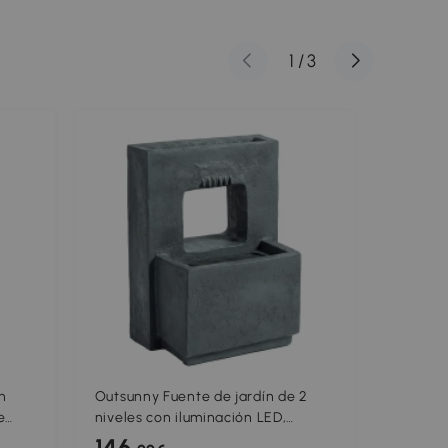
1
/
3
n
Outsunny Fuente de jardín de 2
Outsunn
e
niveles con iluminación LED,
1 con C
maceta, bomba, aspecto piedra,
Luces L
146
119