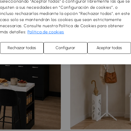
seleccionando "Aceptar todas" o configurar libremente las que se
ajusten a sus necesidades en “Configuración de cookies”, o
incluso rechazarlas mediante la opción "Rechazar todas", en este
caso solo se mantendrán las cookies que sean estrictamente
necesarias. Consulte nuestra Política de Cookies para obtener
más detalles:
Política de cookies
Rechazar todas
Configurar
Aceptar todas