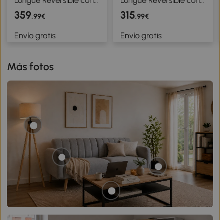
Estructura de Acero
Estructura de Acero
359
315
,99€
,99€
Tapizado en Chenilla
Tapizado en Chenilla
Envío gratis
Envío gratis
186x130x84cm Gris
186x130x84cm Marrón
Oscuro
Topo
Más fotos