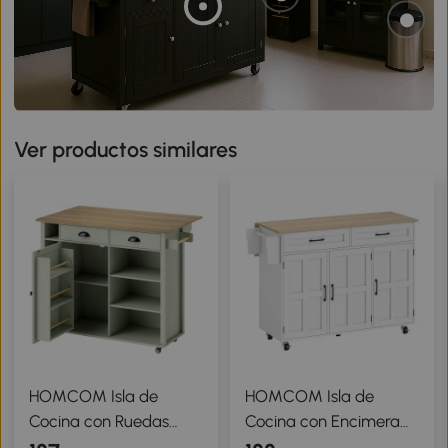
Ver productos similares
HOMCOM Isla de
HOMCOM Isla de
Cocina con Ruedas
Cocina con Encimera
Tapa Abatible
Extensible Ruedas 2