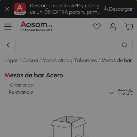
Descarga nuestra APP y consig
Descargar
ue un 10% EXTRA para tu prime
r pedido
Hogar
/
Cocina
/
Mesas altas y Taburetes
/
Mesas de bar
Mesas de bar Acero
Ordenar por
Relevancia